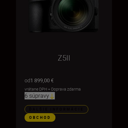
Z5II
od
1 899,00 €
vrátane DPH
+
Doprava zdarma
6 súpravy
ĎALŠIE INFORMÁCIE
OBCHOD