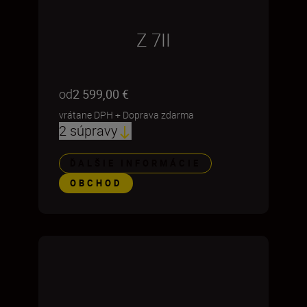
Z 7II
od
2 599,00 €
vrátane DPH
+
Doprava zdarma
2 súpravy
ĎALŠIE INFORMÁCIE
OBCHOD