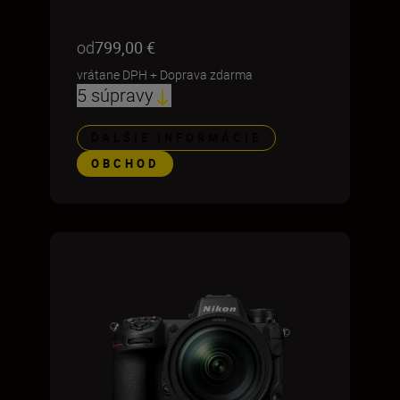
od
799,00 €
vrátane DPH
+
Doprava zdarma
5 súpravy
ĎALŠIE INFORMÁCIE
OBCHOD