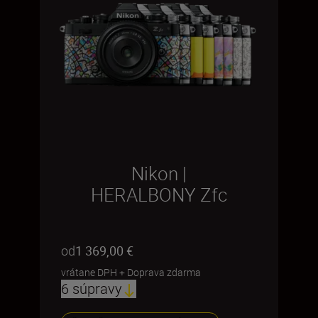
Nikon |
HERALBONY Zfc
od
1 369,00 €
vrátane DPH
+
Doprava zdarma
6 súpravy