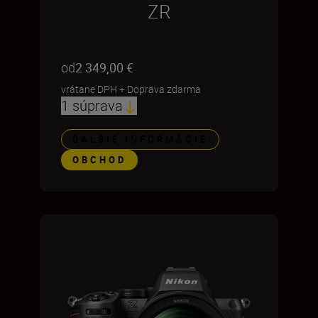
ZR
od
2 349,00 €
vrátane DPH
+
Doprava zdarma
1 súprava
ĎALŠIE INFORMÁCIE
OBCHOD