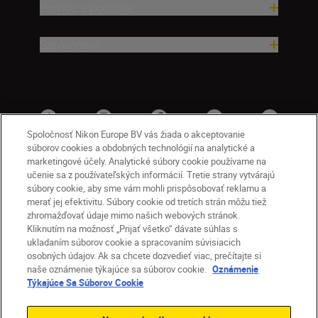
Pomoc a podpora
Spoločnosť
Spoločnosť Nikon Europe BV vás žiada o akceptovanie
súborov cookies a obdobných technológií na analytické a
marketingové účely. Analytické súbory cookie používame na
učenie sa z používateľských informácií. Tretie strany vytvárajú
súbory cookie, aby sme vám mohli prispôsobovať reklamu a
merať jej efektivitu. Súbory cookie od tretích strán môžu tiež
zhromažďovať údaje mimo našich webových stránok.
Kliknutím na možnosť „Prijať všetko“ dávate súhlas s
SK
Nikon Sites
ukladaním súborov cookie a spracovaním súvisiacich
osobných údajov. Ak sa chcete dozvedieť viac, prečítajte si
Kontakt
Oznámenie o ochrane osobných údajov
naše oznámenie týkajúce sa súborov cookie.
Oznámenie
Podmienky používania
Týkajúce Sa Súborov Cookie
Nikon Store – zmluvné podmienky
Oznámenie týkajúce sa súborov cookie