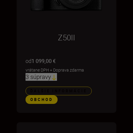
Z50II
od
1 099,00 €
vrátane DPH
+
Doprava zdarma
3 súpravy
ĎALŠIE INFORMÁCIE
OBCHOD