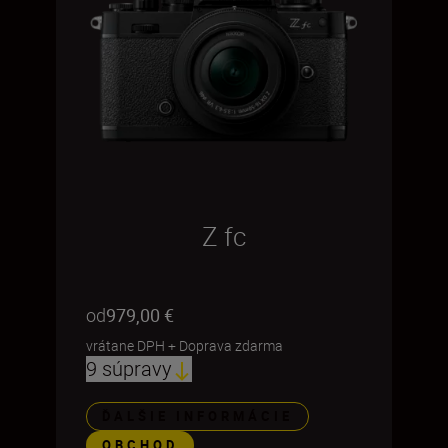
Z fc
od
979,00 €
vrátane DPH
+
Doprava zdarma
9 súpravy
ĎALŠIE INFORMÁCIE
OBCHOD