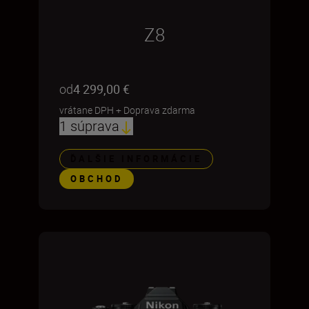
Z8
od
4 299,00 €
vrátane DPH
+
Doprava zdarma
1 súprava
ĎALŠIE INFORMÁCIE
OBCHOD