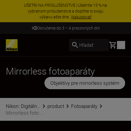
UŠETRI NA PRÍSLUŠENSTVE | Ušetrite 15 % na
vybranom príslušenstve a doplňte si svoju
výbavu ešte dne...
Nakupovať
Doručenie do 3 – 4 pracovných dní
Basket
Hľadať
Mirrorless fotoaparáty
Objektívy pre mirrorless systém
Nikon: Digitáln...
product
Fotoaparáty
Mirrorless foto...