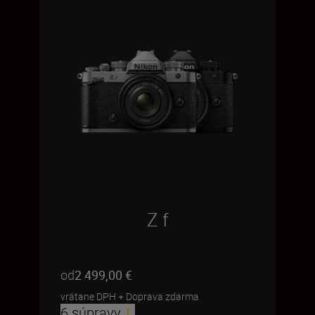
Z f
od
2 499,00 €
vrátane DPH
+
Doprava zdarma
6 súpravy