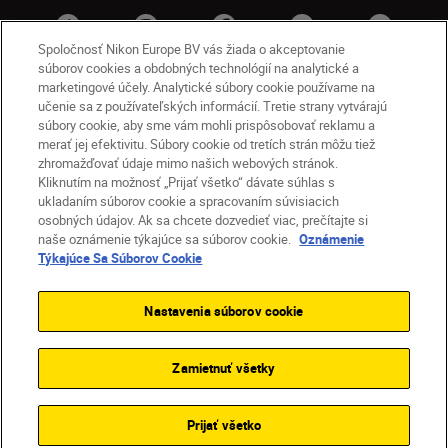
Spoločnosť Nikon Europe BV vás žiada o akceptovanie
súborov cookies a obdobných technológií na analytické a
marketingové účely. Analytické súbory cookie používame na
učenie sa z používateľských informácií. Tretie strany vytvárajú
súbory cookie, aby sme vám mohli prispôsobovať reklamu a
merať jej efektivitu. Súbory cookie od tretích strán môžu tiež
zhromažďovať údaje mimo našich webových stránok.
Kliknutím na možnosť „Prijať všetko“ dávate súhlas s
SK
Nikon Sites
ukladaním súborov cookie a spracovaním súvisiacich
osobných údajov. Ak sa chcete dozvedieť viac, prečítajte si
Kontakt
Oznámenie o ochrane osobných údajov
naše oznámenie týkajúce sa súborov cookie.
Oznámenie
Podmienky používania
Týkajúce Sa Súborov Cookie
Nikon Store – zmluvné podmienky
Oznámenie týkajúce sa súborov cookie
Nastavenia súborov cookie
Prístupnosť
Nastavenia súborov cookie
© 2026 Nikon
Zamietnuť všetky
SKIP
Prijať všetko