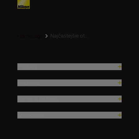
Najčastejšie ot...
Homepage
Produkty
Inšpirácia
Pomoc a podpora
Spoločnosť