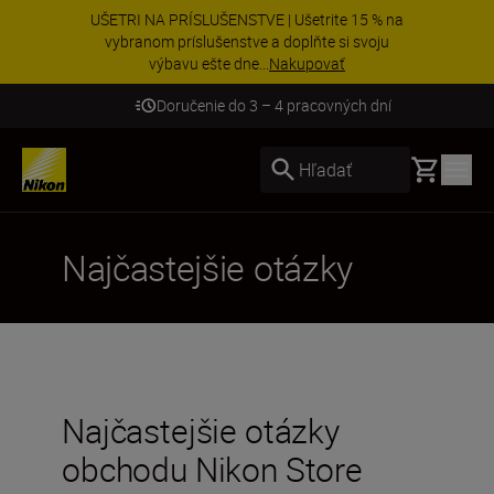
UŠETRI NA PRÍSLUŠENSTVE | Ušetrite 15 % na
vybranom príslušenstve a doplňte si svoju
výbavu ešte dne...
Nakupovať
Doručenie do 3 – 4 pracovných dní
Basket
Hľadať
Najčastejšie otázky
Najčastejšie otázky
obchodu Nikon Store