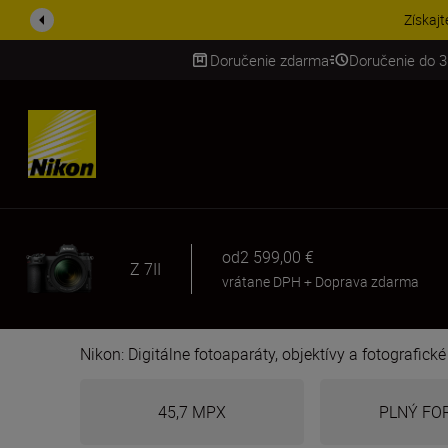
UŠETRI NA PRÍSLUŠENST
Doručenie zdarma
Doručenie do 3
SKIP
od
2 599,00 €
Z 7II
vrátane DPH
+
Doprava zdarma
Nikon: Digitálne fotoaparáty, objektívy a fotografick
45,7 MPX
PLNÝ FO