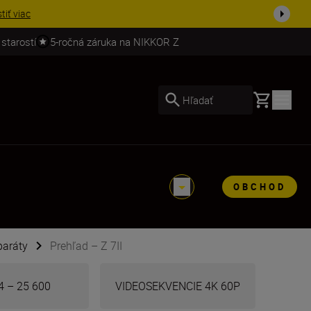
ešte dne...
Nakupovať
 starostí
5-ročná záruka na NIKKOR Z
Basket
Hľadať
OBCHOD
paráty
Prehľad – Z 7II
4 – 25 600
VIDEOSEKVENCIE 4K 60P