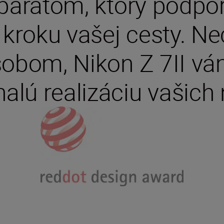
aparátom, ktorý podpor
kroku vašej cesty. Ne
obom, Nikon Z 7II vá
alú realizáciu vašich