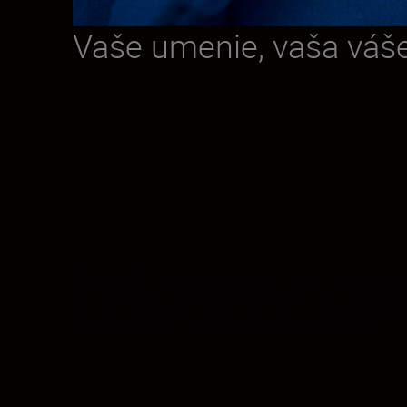
Vaše umenie, vaša váš
Nedovoľte, aby niečo stálo medzi vami a ne
po rozsiahle pohľady vykreslené do posledné
každý detail a zachytíte všetko, čo vidíte.