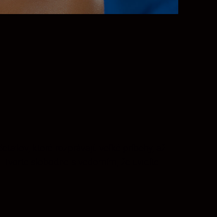
ilov, ktoré rozprávajú veľké príbehy, až
. Tvorte slobodne s vedomím, že uvidíte