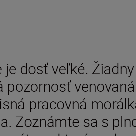
 je dosť veľké. Žiadny d
á pozornosť venovaná
ná pracovná morálk
 sa. Zoznámte sa s pl