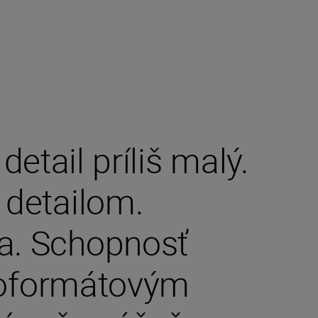
etail príliš malý.
 detailom.
a. Schopnosť
noformátovým