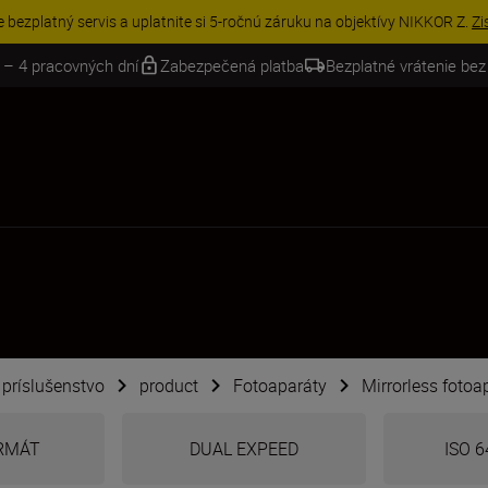
VE | Ušetrite 15 % na vybranom príslušenstve a doplňte si svoju výbavu 
 – 4 pracovných dní
Zabezpečená platba
Bezplatné vrátenie bez
é príslušenstvo
product
Fotoaparáty
Mirrorless fotoa
RMÁT
DUAL EXPEED
ISO 6