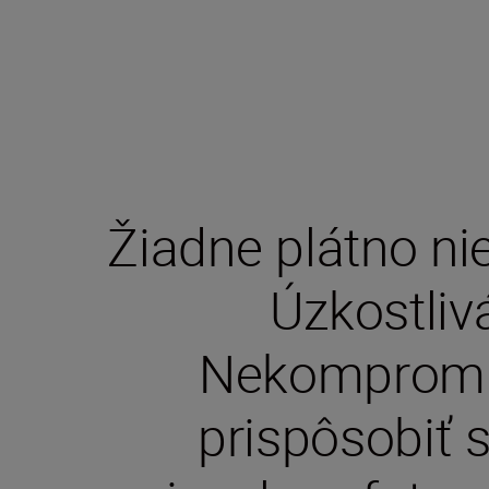
Žiadne plátno nie
Úzkostliv
Nekompromis
prispôsobiť