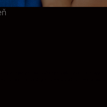
eň
kompromisným uskutočnením vašej vízie. Od malých deta
ho detailu. Od zložitých portrétov až po filmové akcie