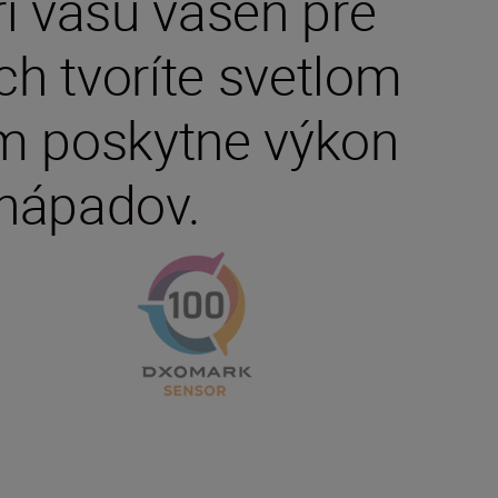
í vašu vášeň pre
ch tvoríte svetlom
m poskytne výkon
 nápadov.