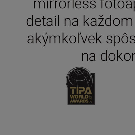
mirrorless foto
detail na každom 
akýmkoľvek spôs
na dokon