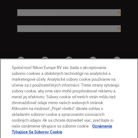
Pomoc a podpora
Spoločnosť
Spoločnosť Nikon Europe BV vás žiada o akceptovanie
súborov cookies a obdobných technológií na analytické a
marketingové účely. Analytické súbory cookie používame na
učenie sa z používateľských informácií. Tretie strany vytvárajú
súbory cookie, aby sme vám mohli prispôsobovať reklamu a
merať jej efektivitu. Súbory cookie od tretích strán môžu tiež
zhromažďovať údaje mimo našich webových stránok.
Kliknutím na možnosť „Prijať všetko“ dávate súhlas s
SK
Nikon Sites
ukladaním súborov cookie a spracovaním súvisiacich
osobných údajov. Ak sa chcete dozvedieť viac, prečítajte si
Kontakt
Oznámenie o ochrane osobných údajov
naše oznámenie týkajúce sa súborov cookie.
Oznámenie
Podmienky používania
Týkajúce Sa Súborov Cookie
Nikon Store – zmluvné podmienky