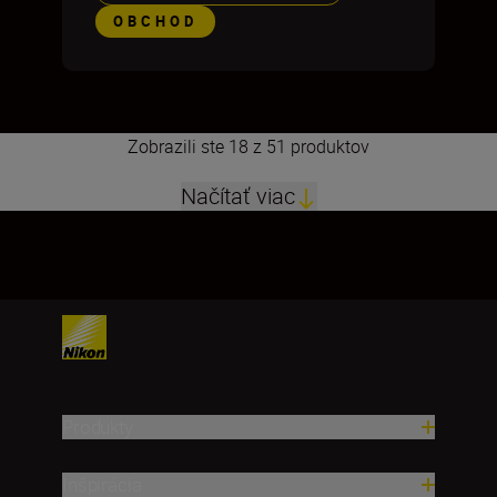
OBCHOD
Zobrazili ste 18 z 51 produktov
Načítať viac
1
2
3
Produkty
Inšpirácia