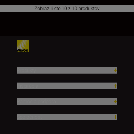
Zobrazili ste 10 z 10 produktov
1
Produkty
Inšpirácia
Pomoc a podpora
Spoločnosť