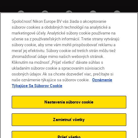
Spoločnosť Nikon Europe BV vás žiada o akceptovanie
súborov cookies a obdobných technológií na analytické a
marketingové účely. Analytické súbory cookie používame na
učenie sa z používateľských informácií. Tretie strany vytvárajú
súbory cookie, aby sme vám mohli prispôsobovať reklamu a
merať jej efektivitu. Súbory cookie od tretích strán môžu tiež
zhromažďovať údaje mimo našich webových stránok.
Kliknutím na možnosť „Prijať všetko“ dávate súhlas s
SK
Nikon Sites
ukladaním súborov cookie a spracovaním súvisiacich
osobných údajov. Ak sa chcete dozvedieť viac, prečítajte si
Kontakt
Oznámenie o ochrane osobných údajov
naše oznámenie týkajúce sa súborov cookie.
Oznámenie
Podmienky používania
Týkajúce Sa Súborov Cookie
Nikon Store – zmluvné podmienky
Oznámenie týkajúce sa súborov cookie
Nastavenia súborov cookie
Prístupnosť
Nastavenia súborov cookie
© 2026 Nikon
Zamietnuť všetky
SKIP
Prijať všetko