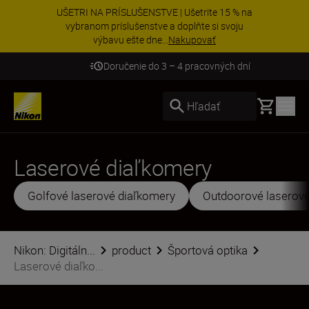
UŠETRI NA PRÍSLUŠENSTVE | Ušetrite 15 % na
vybranom príslušenstve a doplňte si svoju
výbavu ešte dne...
Nakupovať
Doručenie do 3 – 4 pracovných dní
Basket
Hľadať
Laserové diaľkomery
Golfové laserové diaľkomery
Outdoorové laserové
Nikon: Digitáln...
product
Športová optika
Laserové diaľko...