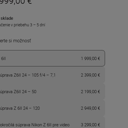
 999,00 €
 sklade
čenie v priebehu 3 – 5 dní
erte si možnosť
 6II
1 999,00 €
úprava Z6II 24 – 105 f/4 – 7,1
2 399,00 €
úprava Z6II 24 – 50
2 199,00 €
úprava Z 6II 24 – 120
2 949,00 €
okročilá súprava Nikon Z 6II pre video
3 299,00 €