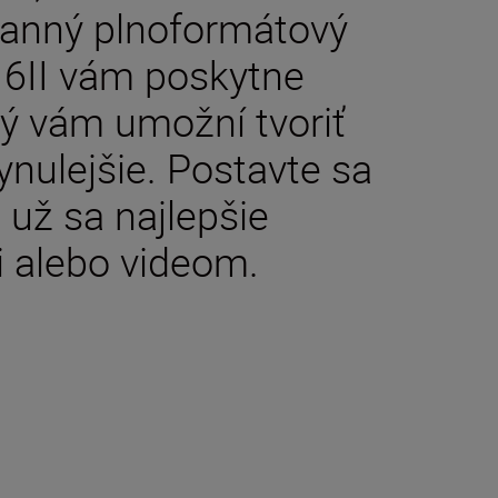
tranný plnoformátový
Z 6II vám poskytne
rý vám umožní tvoriť
lynulejšie. Postavte sa
či už sa najlepšie
i alebo videom.