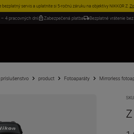
VE | Ušetrite 15 % na vybranom príslušenstve a doplňte si svoju výbavu 
 – 4 pracovných dní
Zabezpečená platba
Bezplatné vrátenie bez
é príslušenstvo
product
Fotoaparáty
Mirrorless fotoa
SK
Z