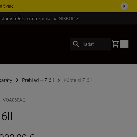
ešte dne...
Nakupovať
 starostí
5-ročná záruka na NIKKOR Z
Basket
Hľadať
paráty
Prehľad – Z 6II
Kúpte si Z 6II
U
:
VOA060AE
 6II