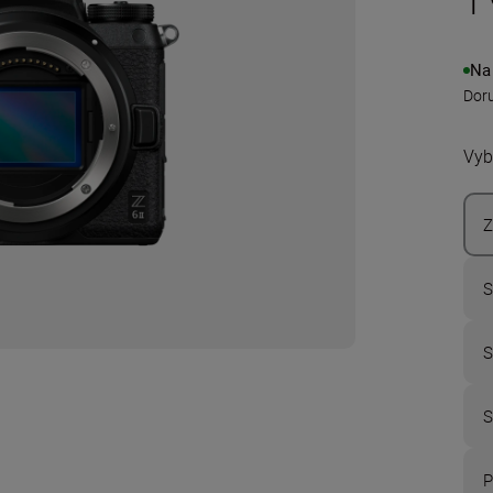
1
Na
Doru
Vyb
Z
S
S
S
P