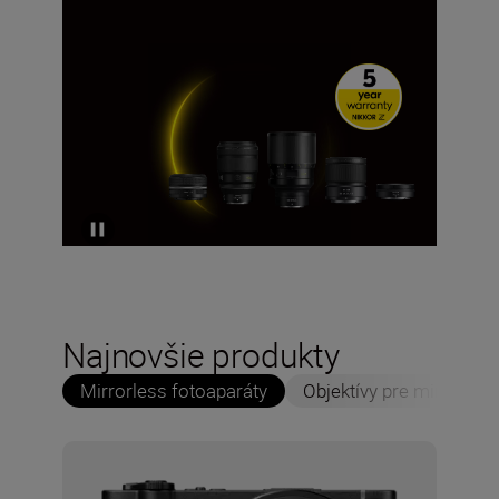
Najnovšie produkty
Mirrorless fotoaparáty
Objektívy pre mirrorles