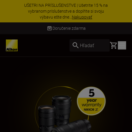
UŠETRI NA PRÍSLUŠENSTVE | Ušetrite 15 % na
vybranom príslušenstve a doplňte si svoju
výbavu ešte dne...
Nakupovať
Doručenie do 3 – 4 pracovných dní
Basket
Hľadať