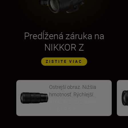
Predĺžená záruka na
NIKKOR Z
ZISTITE VIAC
Ostrejší obraz. Nižšia
hmotnosť. Rýchlejší.
NIKKOR Z 70-200mm
f/2.8 VR S II