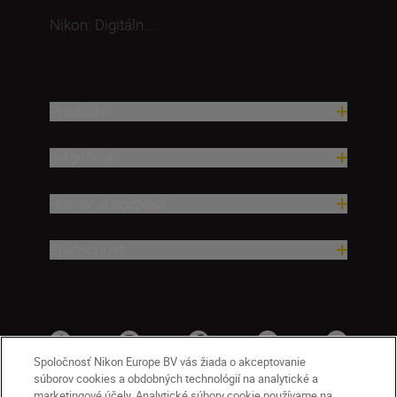
Nikon: Digitáln...
Produkty
Inšpirácia
Pomoc a podpora
Spoločnosť
Spoločnosť Nikon Europe BV vás žiada o akceptovanie
súborov cookies a obdobných technológií na analytické a
marketingové účely. Analytické súbory cookie používame na