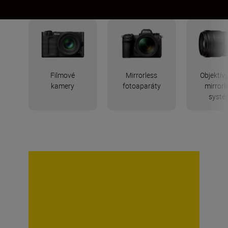
Filmové
Mirrorless
Objektív
kamery
fotoaparáty
mirrorl
systé