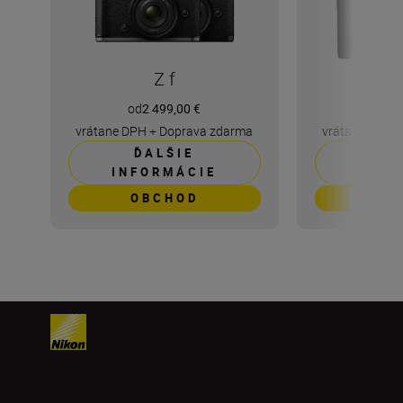
Z f
od
2 499,00 €
od
1 
vrátane DPH
+
Doprava zdarma
vrátane DPH
ĎALŠIE
ĎA
INFORMÁCIE
INFO
OBCHOD
OB