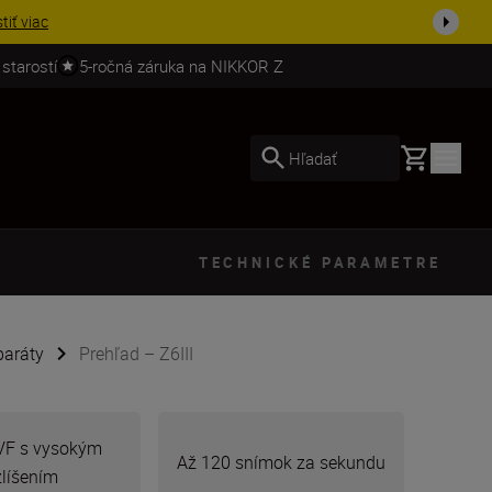
ešte dne...
Nakupovať
 starostí
5-ročná záruka na NIKKOR Z
Basket
Hľadať
TECHNICKÉ PARAMETRE
paráty
Prehľad – Z6III
VF s vysokým
Až 120 snímok za sekundu
zlíšením