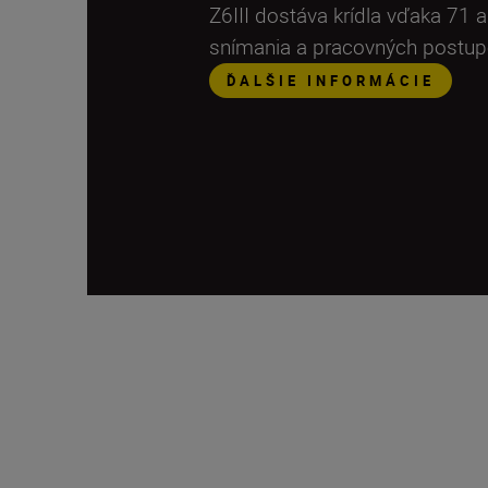
Z6III dostáva krídla vďaka 71 
snímania a pracovných postu
ĎALŠIE INFORMÁCIE