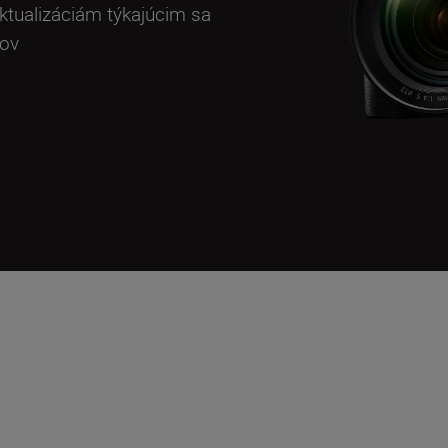
aktualizáciám týkajúcim sa
pov