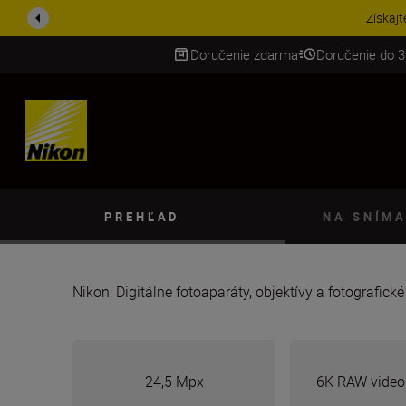
UŠETRI NA PRÍSLUŠENST
Doručenie zdarma
Doručenie do 3
SKIP
PREHĽAD
NA SNÍMA
Nikon: Digitálne fotoaparáty, objektívy a fotografick
24,5 Mpx
6K RAW video