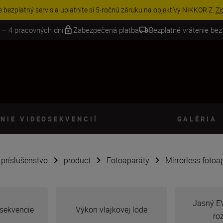
VE | Ušetrite 15 % na vybranom príslušenstve a doplňte si svoju výbavu 
 – 4 pracovných dní
Zabezpečená platba
Bezplatné vrátenie bez
NIE VIDEOSEKVENCIÍ
GALÉRIA
é príslušenstvo
product
Fotoaparáty
Mirrorless fotoa
Jasný E
sekvencie
Výkon vlajkovej lode
ro