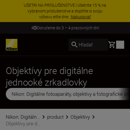
UŠETRI NA PRÍSLUŠENSTVE | Ušetrite 15 % na
vybranom príslušenstve a doplňte si svoju
výbavu ešte dne...
Nakupovať
Doručenie do 3 – 4 pracovných dní
Basket
Hľadať
Objektívy pre digitálne
jednooké zrkadlovky
Nikon: Digitálne fotoaparáty, objektívy a fotografické p
Nikon: Digitáln...
product
Objektívy
Objektívy pre d...