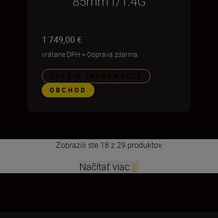
85mm f/1.4G
1 749,00 €
vrátane DPH
+
Doprava zdarma
ĎALŠIE INFORMÁCIE
OBCHOD
Zobrazili ste 18 z 29 produktov
Načítať viac
1
2