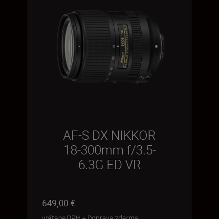
AF-S DX NIKKOR
18-300mm f/3.5-
6.3G ED VR
649,00 €
vrátane DPH
+
Doprava zdarma