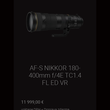
AF-S NIKKOR 180-
400mm f/4E TC1.4
FL ED VR
11 999,00 €
vrátane DPH
+
Doprava zdarma