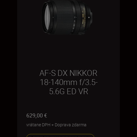
AF-S DX NIKKOR
18-140mm f/3.5-
5.6G ED VR
629,00 €
vrátane DPH
+
Doprava zdarma