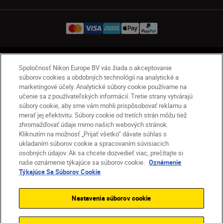
SK
Nikon Sites
Spoločnosť Nikon Europe BV vás žiada o akceptovanie
Kontakt
Oznámenie o ochrane osobných údajov
súborov cookies a obdobných technológií na analytické a
marketingové účely. Analytické súbory cookie používame na
Podmienky používania
učenie sa z používateľských informácií. Tretie strany vytvárajú
Nikon Store – zmluvné podmienky
súbory cookie, aby sme vám mohli prispôsobovať reklamu a
Oznámenie týkajúce sa súborov cookie
merať jej efektivitu. Súbory cookie od tretích strán môžu tiež
zhromažďovať údaje mimo našich webových stránok.
Prístupnosť
Nastavenia súborov cookie
Kliknutím na možnosť „Prijať všetko“ dávate súhlas s
© 2026 Nikon
ukladaním súborov cookie a spracovaním súvisiacich
osobných údajov. Ak sa chcete dozvedieť viac, prečítajte si
naše oznámenie týkajúce sa súborov cookie.
Oznámenie
Týkajúce Sa Súborov Cookie
SKIP
Nastavenia súborov cookie