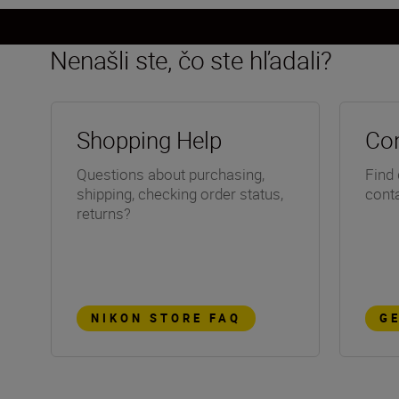
Nenašli ste, čo ste hľadali?
Shopping Help
Con
Questions about purchasing,
Find 
shipping, checking order status,
conta
returns?
NIKON STORE FAQ
G