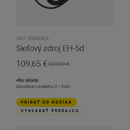
SKU
:
VEB033EA
Sieťový zdroj EH-5d
109,65 €
129,00 €
Na sklade
Doručenie v priebehu 3 – 5 dní
PRIDAŤ DO KOŠÍKA
VYHĽADAŤ PREDAJCU