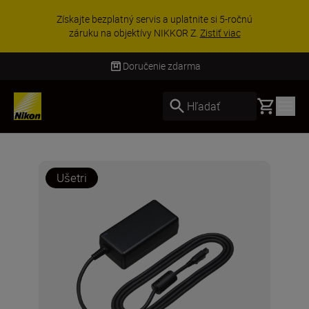
UŠETRI NA 
platný servis a uplatnite si 5-ročnú
vybranom 
a objektívy NIKKOR Z.
Zistiť viac
výb
Doručenie zdarma
Basket
Hľadať
Ušetri