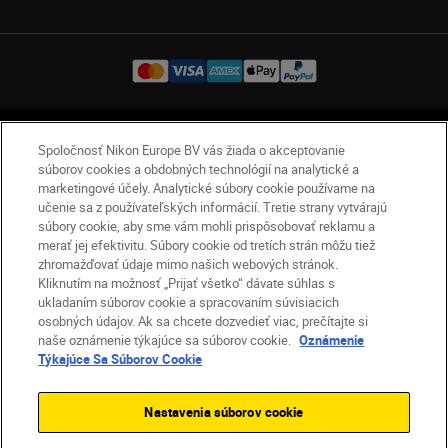
SK
Nikon Sites
Spoločnosť Nikon Europe BV vás žiada o akceptovanie
Kontakt
Oznámenie o ochrane osobných údajov
súborov cookies a obdobných technológií na analytické a
marketingové účely. Analytické súbory cookie používame na
Podmienky používania
učenie sa z používateľských informácií. Tretie strany vytvárajú
Nikon Store – zmluvné podmienky
súbory cookie, aby sme vám mohli prispôsobovať reklamu a
Oznámenie týkajúce sa súborov cookie
merať jej efektivitu. Súbory cookie od tretích strán môžu tiež
zhromažďovať údaje mimo našich webových stránok.
Prístupnosť
Nastavenia súborov cookie
Kliknutím na možnosť „Prijať všetko“ dávate súhlas s
© 2026 Nikon
ukladaním súborov cookie a spracovaním súvisiacich
osobných údajov. Ak sa chcete dozvedieť viac, prečítajte si
naše oznámenie týkajúce sa súborov cookie.
Oznámenie
Týkajúce Sa Súborov Cookie
SKIP
Nastavenia súborov cookie