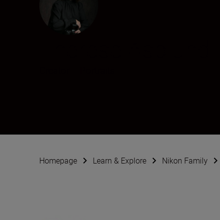
Therese Asplund
Creator
•
Portraits
Homepage
Learn & Explore
Nikon Family