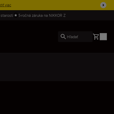
ešte dne...
Nakupovať
 starostí
5-ročná záruka na NIKKOR Z
Basket
Hľadať