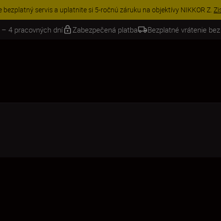
VE | Ušetrite 15 % na vybranom príslušenstve a doplňte si svoju výbavu 
 – 4 pracovných dní
Zabezpečená platba
Bezplatné vrátenie bez