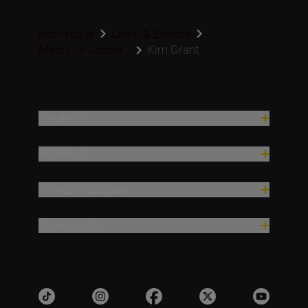
Homepage
Learn & Explore
Kim Grant
Meet Our Author...
Produkty
Inšpirácia
Pomoc a podpora
Spoločnosť