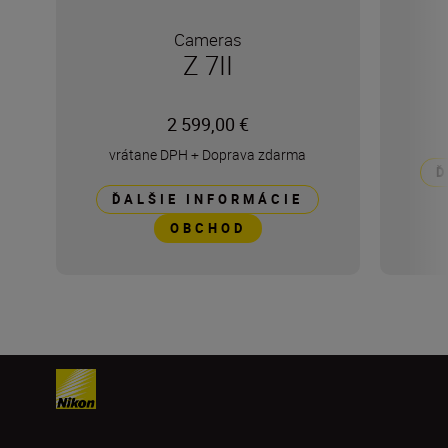
Cameras
Z 7II
2 599,00 €
vrátane DPH
+
Doprava zdarma
Ď
ĎALŠIE INFORMÁCIE
OBCHOD