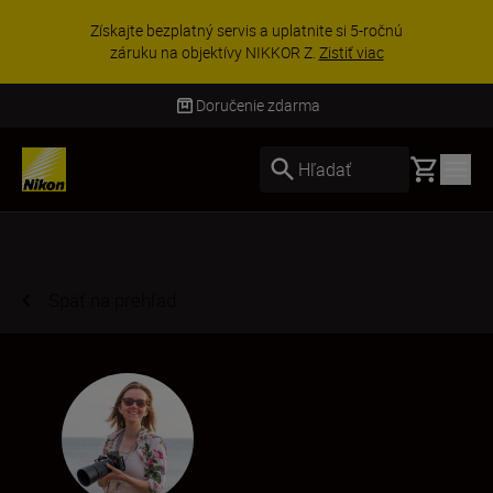
UŠETRI NA PRÍSLUŠENSTVE | Ušetrite 15 % na
vybranom príslušenstve a doplňte si svoju
výbavu ešte dne...
Nakupovať
Doručenie do 3 – 4 pracovných dní
Basket
Hľadať
Späť na prehľad