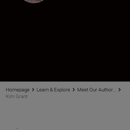
Kim Grant
Photographer
•
Landscape & Environment
•
Wildlife & Nature
Sledujte Kim Grant na sociálnych sieťach
Homepage
Learn & Explore
Meet Our Author...
Kim Grant
.