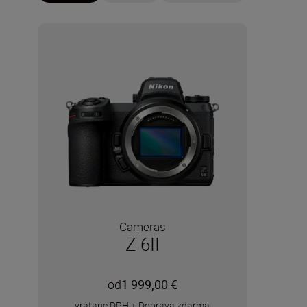
Cameras
Z 6II
od
1 999,00 €
vrátane DPH
+
Doprava zdarma