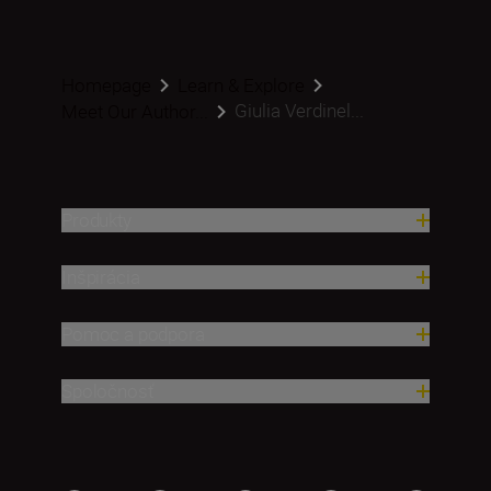
Homepage
Learn & Explore
Giulia Verdinel...
Meet Our Author...
Produkty
Inšpirácia
Pomoc a podpora
Spoločnosť