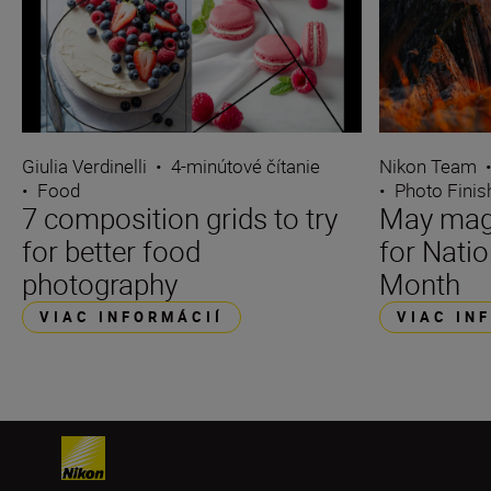
Giulia Verdinelli
•
4-minútové čítanie
Nikon Team
•
Food
•
Photo Finis
7 composition grids to try
May magi
for better food
for Nati
photography
Month
VIAC INFORMÁCIÍ
VIAC IN