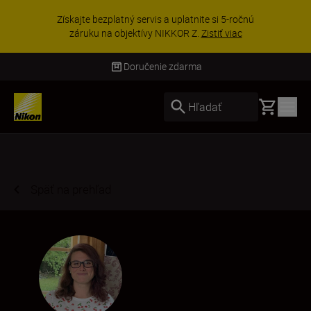
Získajte bezplatný servis a uplatnite si 5-ročnú
záruku na objektívy NIKKOR Z.
Zistiť viac
Doručenie zdarma
Basket
Hľadať
Späť na prehľad