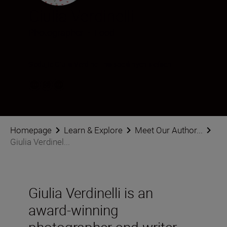
Giulia Verdinelli
Photographer
•
Food
Sledujte Giulia Verdinelli na sociálnych sieťach
Homepage
Learn & Explore
Meet Our Author...
Giulia Verdinel...
Giulia Verdinelli is an
award-winning
photographer and writer