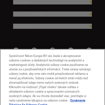
Inšpirácia
Pomoc a podpora
Spoločnosť
Spoločnosť Nikon Europe BV vás žiada o akceptovanie
súborov cookies a obdobných technológií na analytické a
marketingové účely. Analytické súbory cookie používame na
učenie sa z používateľských informácií. Tretie strany vytvárajú
súbory cookie, aby sme vám mohli prispôsobovať reklamu a
merať jej efektivitu. Súbory cookie od tretích strán môžu tiež
zhromažďovať údaje mimo našich webových stránok.
Kliknutím na možnosť „Prijať všetko“ dávate súhlas s
SK
Nikon Sites
ukladaním súborov cookie a spracovaním súvisiacich
osobných údajov. Ak sa chcete dozvedieť viac, prečítajte si
Kontakt
Oznámenie o ochrane osobných údajov
naše oznámenie týkajúce sa súborov cookie.
Oznámenie
Podmienky používania
Týkajúce Sa Súborov Cookie