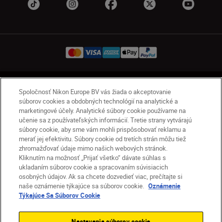
SK
Nikon Sites
Spoločnosť Nikon Europe BV vás žiada o akceptovanie
Kontakt
Oznámenie o ochrane osobných údajov
súborov cookies a obdobných technológií na analytické a
marketingové účely. Analytické súbory cookie používame na
Podmienky používania
učenie sa z používateľských informácií. Tretie strany vytvárajú
Nikon Store – zmluvné podmienky
súbory cookie, aby sme vám mohli prispôsobovať reklamu a
Oznámenie týkajúce sa súborov cookie
merať jej efektivitu. Súbory cookie od tretích strán môžu tiež
zhromažďovať údaje mimo našich webových stránok.
Prístupnosť
Nastavenia súborov cookie
Kliknutím na možnosť „Prijať všetko“ dávate súhlas s
© 2026 Nikon
ukladaním súborov cookie a spracovaním súvisiacich
osobných údajov. Ak sa chcete dozvedieť viac, prečítajte si
naše oznámenie týkajúce sa súborov cookie.
Oznámenie
Týkajúce Sa Súborov Cookie
SKIP
Nastavenia súborov cookie