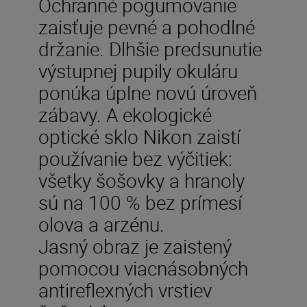
Ochranné pogumovanie
zaisťuje pevné a pohodlné
držanie. Dlhšie predsunutie
výstupnej pupily okuláru
ponúka úplne novú úroveň
zábavy. A ekologické
optické sklo Nikon zaistí
používanie bez výčitiek:
všetky šošovky a hranoly
sú na 100 % bez prímesí
olova a arzénu.
Jasný obraz je zaistený
pomocou viacnásobných
antireflexných vrstiev