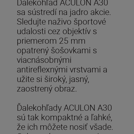
Ďalekohľad ACULON A30
sa sústredí na jadro akcie.
Sledujte naživo športové
udalosti cez objektív s
priemerom 25 mm
opatrený šošovkami s
viacnásobnými
antireflexnými vrstvami a
užite si široký, jasný,
zaostrený obraz.
Ďalekohľady ACULON A30
sú tak kompaktné a ľahké,
že ich môžete nosiť všade.