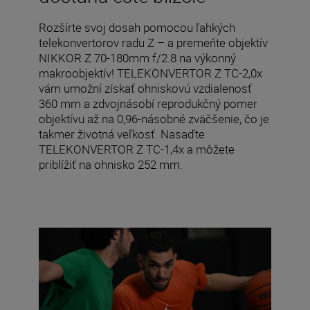
Rozšírte svoj dosah pomocou ľahkých
telekonvertorov radu Z – a premeňte objektív
NIKKOR Z 70-180mm f/2.8 na výkonný
makroobjektív! TELEKONVERTOR Z TC-2,0x
vám umožní získať ohniskovú vzdialenosť
360 mm a zdvojnásobí reprodukčný pomer
objektívu až na 0,96-násobné zväčšenie, čo je
takmer životná veľkosť. Nasaďte
TELEKONVERTOR Z TC-1,4x a môžete
priblížiť na ohnisko 252 mm.