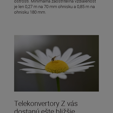
ostrosti. Minimálna zaostriteľná vzdialenosť
je len 0,27 m na 70 mm ohnisku a 0,85 m na
ohnisku 180 mm.
Telekonvertory Z vás
dostanú ešte bližšie