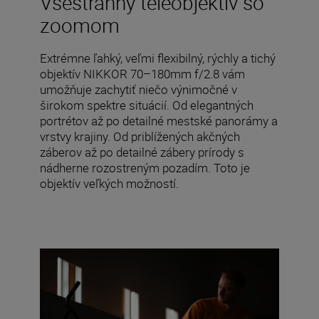
Všestranný teleobjektív so
zoomom
Extrémne ľahký, veľmi flexibilný, rýchly a tichý
objektív NIKKOR 70–180mm f/2.8 vám
umožňuje zachytiť niečo výnimočné v
širokom spektre situácií. Od elegantných
portrétov až po detailné mestské panorámy a
vrstvy krajiny. Od priblížených akčných
záberov až po detailné zábery prírody s
nádherne rozostreným pozadím. Toto je
objektív veľkých možností.