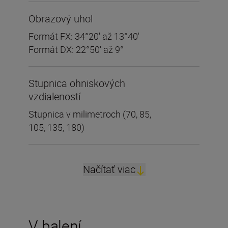
Obrazový uhol
Formát FX: 34°20′ až 13°40′
Formát DX: 22°50′ až 9°
Stupnica ohniskových
vzdialeností
Stupnica v milimetroch (70, 85,
105, 135, 180)
Načítať viac
V balení