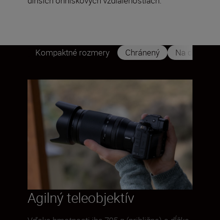
dlhších ohniskových vzdialenostiach.
Kompaktné rozmery
Chránený
Na dotyk
Agilný teleobjektív