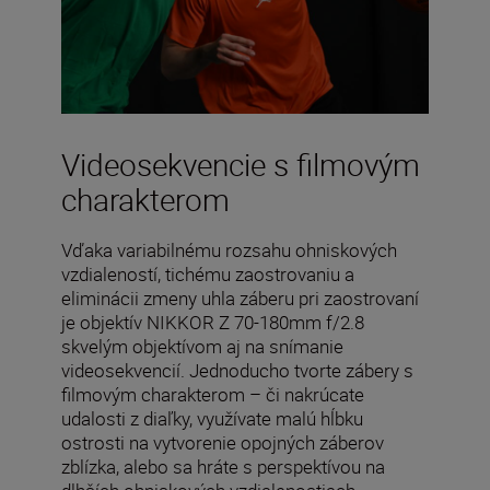
Videosekvencie s filmovým
charakterom
Vďaka variabilnému rozsahu ohniskových
vzdialeností, tichému zaostrovaniu a
eliminácii zmeny uhla záberu pri zaostrovaní
je objektív NIKKOR Z 70-180mm f/2.8
skvelým objektívom aj na snímanie
videosekvencií. Jednoducho tvorte zábery s
filmovým charakterom – či nakrúcate
udalosti z diaľky, využívate malú hĺbku
ostrosti na vytvorenie opojných záberov
zblízka, alebo sa hráte s perspektívou na