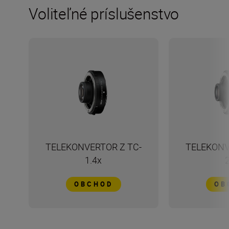
Voliteľné príslušenstvo
TELEKONVERTOR Z TC-
TELEKONV
1.4x
OBCHOD
OB