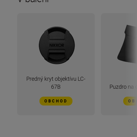
Predný kryt objektívu LC-
67B
Puzdro na 
OBCHOD
OB