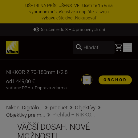
UŠETRI NA PRÍSLUŠENSTVE | Ušetrite 15 % na
vybranom príslušenstve a doplňte si svoju
výbavu ešte dne...
Nakupovať
Doručenie do 3 – 4 pracovných dní
Basket
Hľadať
NIKKOR Z 70-180mm f/2.8
OBCHOD
od
1 449,00 €
vrátane DPH
+
Doprava zdarma
Nikon: Digitáln...
product
Objektívy
Prehľad – NIKKO...
Objektívy pre m...
VÄČŠÍ DOSAH. NOVÉ
MOŽNOSTI.