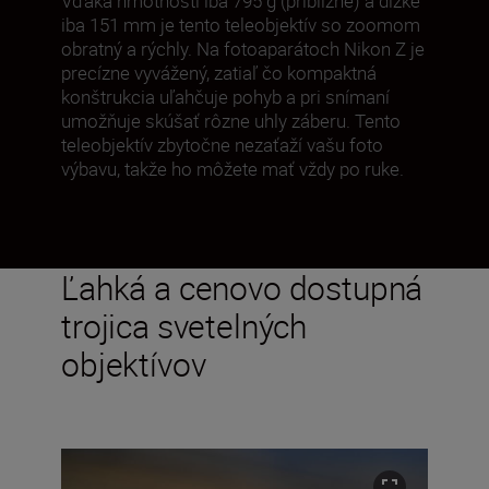
Vďaka hmotnosti iba 795 g (približne) a dĺžke
iba 151 mm je tento teleobjektív so zoomom
obratný a rýchly. Na fotoaparátoch Nikon Z je
precízne vyvážený, zatiaľ čo kompaktná
konštrukcia uľahčuje pohyb a pri snímaní
umožňuje skúšať rôzne uhly záberu. Tento
teleobjektív zbytočne nezaťaží vašu foto
výbavu, takže ho môžete mať vždy po ruke.
Ľahká a cenovo dostupná
trojica svetelných
objektívov