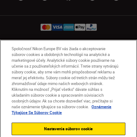
Spoločnosť Nikon Europe BV vás žiada o akceptovanie
SK
Nikon Sites
súborov cookies a obdobných technológií na analytické a
Kontakt
Oznámenie o ochrane osobných údajov
marketingové účely. Analytické súbory cookie používame na
Podmienky používania
učenie sa z používateľských informácií. Tretie strany vytvárajú
Nikon Store – zmluvné podmienky
súbory cookie, aby sme vám mohli prispôsobovať reklamu a
merať jej efektivitu. Súbory cookie od tretích strán môžu tiež
Oznámenie týkajúce sa súborov cookie
zhromažďovať údaje mimo našich webových stránok.
Prístupnosť
Nastavenia súborov cookie
Kliknutím na možnosť „Prijať všetko“ dávate súhlas s
© 2026 Nikon
ukladaním súborov cookie a spracovaním súvisiacich
osobných údajov. Ak sa chcete dozvedieť viac, prečítajte si
naše oznámenie týkajúce sa súborov cookie.
Oznámenie
Týkajúce Sa Súborov Cookie
SKIP
Nastavenia súborov cookie