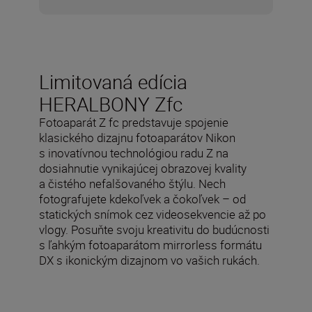
Limitovaná edícia
HERALBONY Zfc
Fotoaparát Z fc predstavuje spojenie
klasického dizajnu fotoaparátov Nikon
s inovatívnou technológiou radu Z na
dosiahnutie vynikajúcej obrazovej kvality
a čistého nefalšovaného štýlu. Nech
fotografujete kdekoľvek a čokoľvek – od
statických snímok cez videosekvencie až po
vlogy. Posuňte svoju kreativitu do budúcnosti
s ľahkým fotoaparátom mirrorless formátu
DX s ikonickým dizajnom vo vašich rukách.