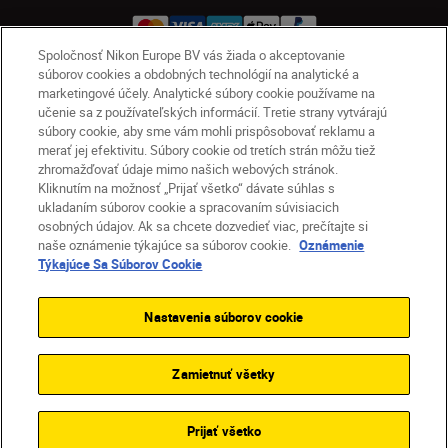
Spoločnosť Nikon Europe BV vás žiada o akceptovanie
súborov cookies a obdobných technológií na analytické a
marketingové účely. Analytické súbory cookie používame na
SK
Nikon Sites
učenie sa z používateľských informácií. Tretie strany vytvárajú
Kontakt
Oznámenie o ochrane osobných údajov
súbory cookie, aby sme vám mohli prispôsobovať reklamu a
Podmienky používania
merať jej efektivitu. Súbory cookie od tretích strán môžu tiež
zhromažďovať údaje mimo našich webových stránok.
Nikon Store – zmluvné podmienky
Kliknutím na možnosť „Prijať všetko“ dávate súhlas s
Oznámenie týkajúce sa súborov cookie
ukladaním súborov cookie a spracovaním súvisiacich
Prístupnosť
Nastavenia súborov cookie
osobných údajov. Ak sa chcete dozvedieť viac, prečítajte si
© 2026 Nikon
naše oznámenie týkajúce sa súborov cookie.
Oznámenie
Týkajúce Sa Súborov Cookie
Nastavenia súborov cookie
SKIP
Zamietnuť všetky
Prijať všetko