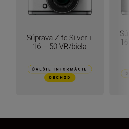
Sú
Súprava Z fc Silver +
16
16 – 50 VR/biela
ĎALŠIE INFORMÁCIE
Ď
OBCHOD