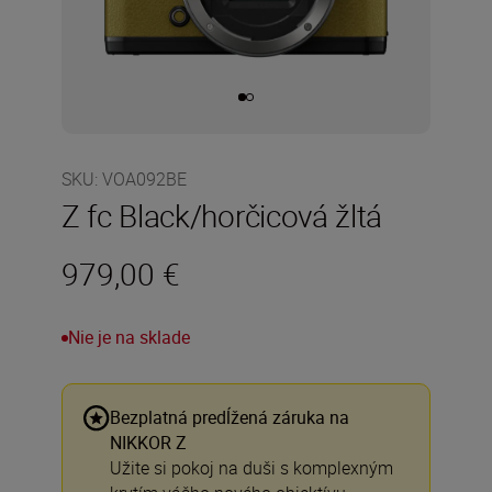
SKU
:
VOA092BE
Z fc Black/horčicová žltá
979,00 €
Nie je na sklade
Bezplatná predĺžená záruka na
NIKKOR Z
Užite si pokoj na duši s komplexným