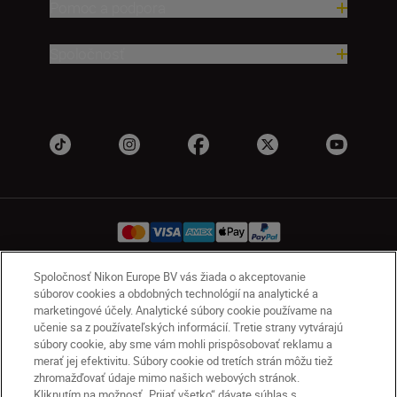
Pomoc a podpora
Spoločnosť
Spoločnosť Nikon Europe BV vás žiada o akceptovanie
súborov cookies a obdobných technológií na analytické a
SK
Nikon Sites
marketingové účely. Analytické súbory cookie používame na
Kontakt
Oznámenie o ochrane osobných údajov
učenie sa z používateľských informácií. Tretie strany vytvárajú
Podmienky používania
súbory cookie, aby sme vám mohli prispôsobovať reklamu a
merať jej efektivitu. Súbory cookie od tretích strán môžu tiež
Nikon Store – zmluvné podmienky
zhromažďovať údaje mimo našich webových stránok.
Oznámenie týkajúce sa súborov cookie
Kliknutím na možnosť „Prijať všetko“ dávate súhlas s