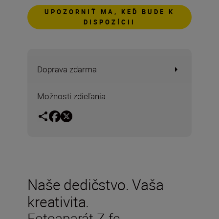
UPOZORNIŤ MA, KEĎ BUDE K
DISPOZÍCII
Doprava zdarma
Možnosti zdieľania
Naše dedičstvo. Vaša
kreativita.
Fotoaparát Z fc