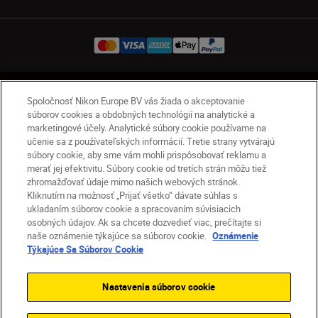
SK
Nikon Sites
Spoločnosť Nikon Europe BV vás žiada o akceptovanie
súborov cookies a obdobných technológií na analytické a
Kontakt
Oznámenie o ochrane osobných údajov
marketingové účely. Analytické súbory cookie používame na
Podmienky používania
učenie sa z používateľských informácií. Tretie strany vytvárajú
Nikon Store – zmluvné podmienky
súbory cookie, aby sme vám mohli prispôsobovať reklamu a
Oznámenie týkajúce sa súborov cookie
merať jej efektivitu. Súbory cookie od tretích strán môžu tiež
zhromažďovať údaje mimo našich webových stránok.
Prístupnosť
Nastavenia súborov cookie
Kliknutím na možnosť „Prijať všetko“ dávate súhlas s
© 2026 Nikon
ukladaním súborov cookie a spracovaním súvisiacich
osobných údajov. Ak sa chcete dozvedieť viac, prečítajte si
naše oznámenie týkajúce sa súborov cookie.
Oznámenie
Týkajúce Sa Súborov Cookie
SKIP
Nastavenia súborov cookie