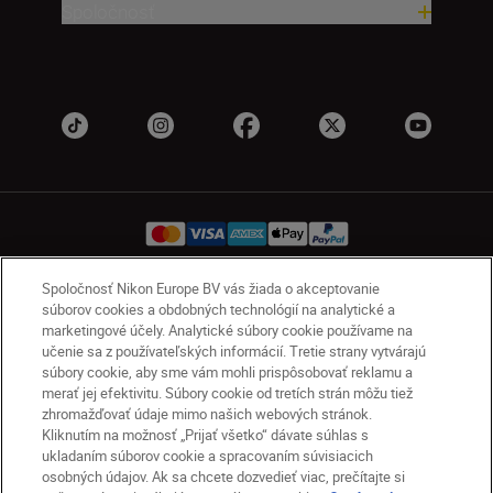
Spoločnosť
Spoločnosť Nikon Europe BV vás žiada o akceptovanie
súborov cookies a obdobných technológií na analytické a
SK
Nikon Sites
marketingové účely. Analytické súbory cookie používame na
Kontakt
Oznámenie o ochrane osobných údajov
učenie sa z používateľských informácií. Tretie strany vytvárajú
Podmienky používania
súbory cookie, aby sme vám mohli prispôsobovať reklamu a
merať jej efektivitu. Súbory cookie od tretích strán môžu tiež
Nikon Store – zmluvné podmienky
zhromažďovať údaje mimo našich webových stránok.
Oznámenie týkajúce sa súborov cookie
Kliknutím na možnosť „Prijať všetko“ dávate súhlas s
Prístupnosť
Nastavenia súborov cookie
ukladaním súborov cookie a spracovaním súvisiacich
© 2026 Nikon
osobných údajov. Ak sa chcete dozvedieť viac, prečítajte si