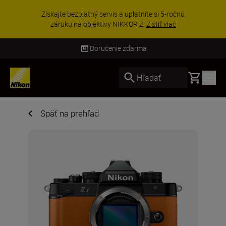
UŠETRI NA PRÍSLUŠENSTVE | Ušetrite 15 % na
vybranom príslušenstve a doplňte si svoju
výbavu ešte dne...
Nakupovať
Doručenie zdarma
Basket
Hľadať
Späť na prehľad