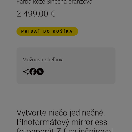
Farba kože Slnečná oranžová
2 499,00 €
PRIDAŤ DO KOŠÍKA
Možnosti zdieľania
Vytvorte niečo jedinečné.
Plnoformátový mirrorless
fotoaparát Z f sa inšpiroval