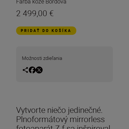
Farba kože Bordová
2 499,00 €
PRIDAŤ DO KOŠÍKA
Možnosti zdieľania
Vytvorte niečo jedinečné.
Plnoformátový mirrorless
fotoaparát Z f sa inšpiroval