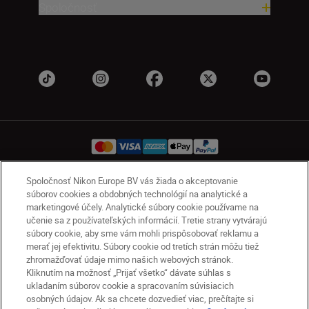
Spoločnosť
Spoločnosť Nikon Europe BV vás žiada o akceptovanie
súborov cookies a obdobných technológií na analytické a
SK
Nikon Sites
marketingové účely. Analytické súbory cookie používame na
Kontakt
Oznámenie o ochrane osobných údajov
učenie sa z používateľských informácií. Tretie strany vytvárajú
Podmienky používania
súbory cookie, aby sme vám mohli prispôsobovať reklamu a
merať jej efektivitu. Súbory cookie od tretích strán môžu tiež
Nikon Store – zmluvné podmienky
zhromažďovať údaje mimo našich webových stránok.
Oznámenie týkajúce sa súborov cookie
Kliknutím na možnosť „Prijať všetko“ dávate súhlas s
Prístupnosť
Nastavenia súborov cookie
ukladaním súborov cookie a spracovaním súvisiacich
© 2026 Nikon
osobných údajov. Ak sa chcete dozvedieť viac, prečítajte si