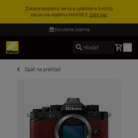
UŠETRI NA PRÍSLUŠENSTVE | Ušetrite 15 % na
vybranom príslušenstve a doplňte si svoju
výbavu ešte dne...
Nakupovať
Doručenie zdarma
Basket
Hľadať
Späť na prehľad