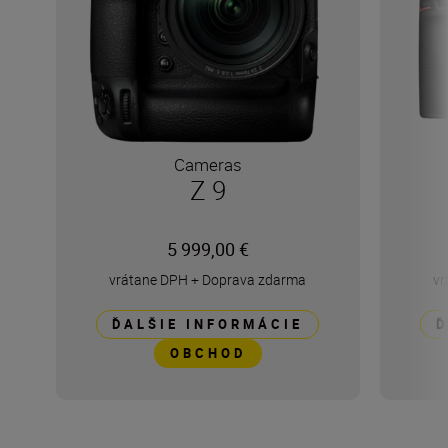
Cameras
Z 9
5 999,00 €
vrátane DPH
+
Doprava zdarma
vr
ĎALŠIE INFORMÁCIE
Ď
OBCHOD