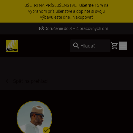
UŠETRI NA PRÍSLUŠENSTVE | Ušetrite 15 % na
vybranom príslušenstve a doplňte si svoju
výbavu ešte dne...
Nakupovať
Doručenie do 3 – 4 pracovných dní
Basket
Hľadať
Späť na prehľad