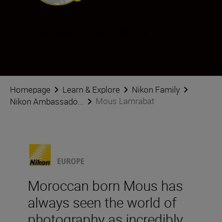
Mous Lamrabat
Ambassador
•
Fashion & Beauty
•
Fine Art
Homepage
Learn & Explore
Nikon Family
Mous Lamrabat
Nikon Ambassado...
Moroccan born Mous has
always seen the world of
photography as incredibly