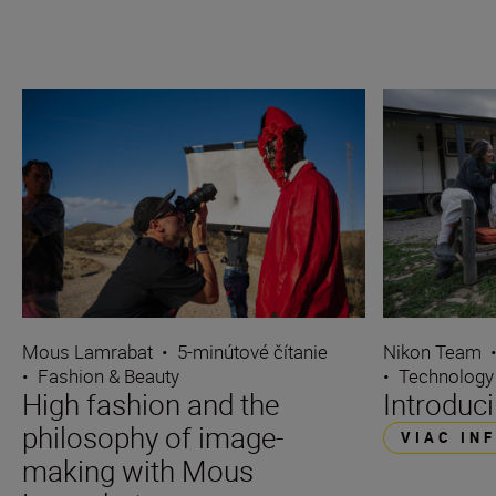
Mous Lamrabat
•
5-minútové čítanie
Nikon Team
•
Fashion & Beauty
•
Technology
High fashion and the
Introduc
philosophy of image-
VIAC IN
making with Mous