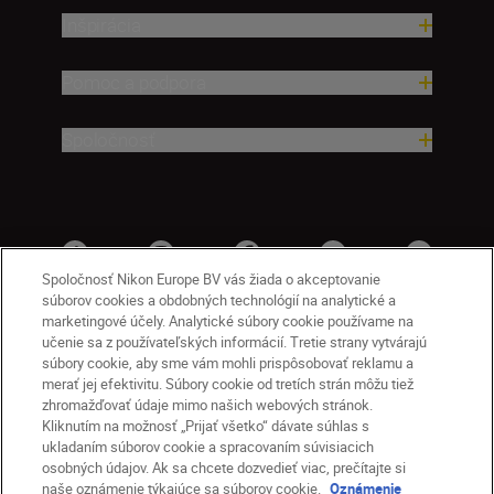
Inšpirácia
Pomoc a podpora
Spoločnosť
Spoločnosť Nikon Europe BV vás žiada o akceptovanie
súborov cookies a obdobných technológií na analytické a
marketingové účely. Analytické súbory cookie používame na
učenie sa z používateľských informácií. Tretie strany vytvárajú
súbory cookie, aby sme vám mohli prispôsobovať reklamu a
merať jej efektivitu. Súbory cookie od tretích strán môžu tiež
zhromažďovať údaje mimo našich webových stránok.
Kliknutím na možnosť „Prijať všetko“ dávate súhlas s
SK
Nikon Sites
ukladaním súborov cookie a spracovaním súvisiacich
osobných údajov. Ak sa chcete dozvedieť viac, prečítajte si
Kontakt
Oznámenie o ochrane osobných údajov
naše oznámenie týkajúce sa súborov cookie.
Oznámenie