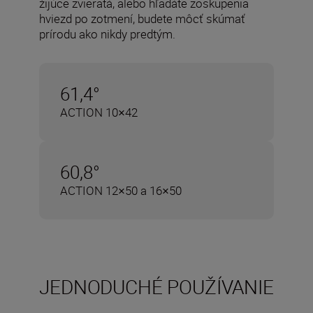
žijúce zvieratá, alebo hľadáte zoskupenia
hviezd po zotmení, budete môcť skúmať
prírodu ako nikdy predtým.
61,4°
ACTION 10×42
60,8°
ACTION 12×50 a 16×50
JEDNODUCHÉ POUŽÍVANIE