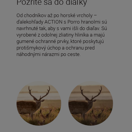
Pozrite sa do diaľky
Od chodníkov až po horské vrcholy –
ďalekohľady ACTION s Porro hranolmi sú
navrhnuté tak, aby s vami išli do diaľav. Sú
vyrobené z odolnej zliatiny hliníka a majú
gumené ochranné prvky, ktoré poskytujú
protišmykový úchop a ochranu pred
náhodnými nárazmi po ceste.