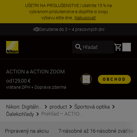
UŠETRI NA PRÍSLUŠENSTVE | Ušetrite 15 % na
vybranom príslušenstve a doplňte si svoju
výbavu ešte dne...
Nakupovať
Doručenie do 3 – 4 pracovných dní
Basket
Hľadať
ACTION a ACTION ZOOM
OBCHOD
od
129,00 €
vrátane DPH
+
Doprava zdarma
Nikon: Digitáln...
product
Športová optika
Prehľad – ACTIO...
Ďalekohľady
Pripravený na akciu
7-násobné až 16-násobné zväčšen