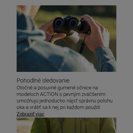
Pohodlné sledovanie
Otočné a posuvné gumené očnice na
modeloch ACTION s pevným zväčšením
umožňujú jednoducho nájsť správnu polohu
oka a vrátiť sa k nej pri každom použití
ďalekohľadu. Páčka priblíženia na modeloch
Zobraziť viac
ACTION ZOOM umožňuje plynulo upravovať
zväčšenie počas prezerania.