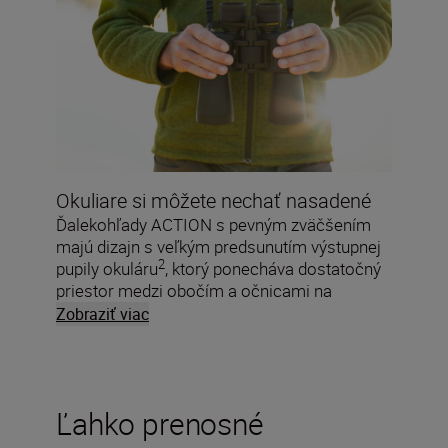
Okuliare si môžete nechať nasadené
Ďalekohľady ACTION s pevným zväčšením
majú dizajn s veľkým predsunutím výstupnej
2
pupily okuláru
, ktorý ponecháva dostatočný
priestor medzi obočím a očnicami na
dosiahnutie jasného zorného poľa aj pri
Zobraziť viac
nosení okuliarov.
Ľahko prenosné