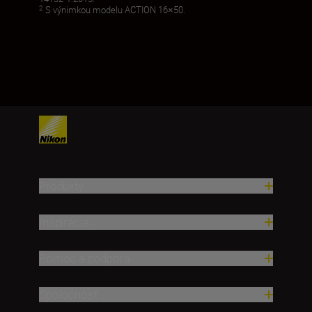
2
S výnimkou modelu ACTION 16×50.
Produkty
Inšpirácia
Pomoc a podpora
Spoločnosť