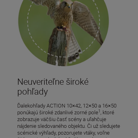
Neuveriteľne široké
pohľady
Ďalekohľady ACTION 10×42, 12×50 a 16×50
1
ponúkajú široké zdanlivé zorné pole
, ktoré
zobrazuje väčšiu časť scény a uľahčuje
nájdenie sledovaného objektu. Či už sledujete
scénické výhľady, pozorujete vtáky, voľne