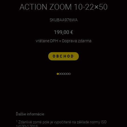
ACTION ZOOM 10-22×50
SKU
BAA976WA
199,00 €
vrátane DPH
+
Doprava zdarma
OBCHOD
Ďalšie informácie
1
Zdanlivé zorné pole je vypočítané na základe normy ISO
14132-1:2015.