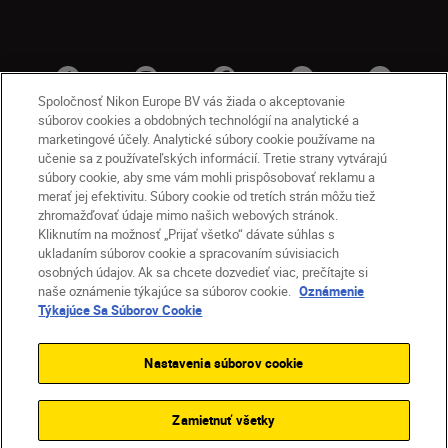
Spoločnosť Nikon Europe BV vás žiada o akceptovanie
súborov cookies a obdobných technológií na analytické a
marketingové účely. Analytické súbory cookie používame na
učenie sa z používateľských informácií. Tretie strany vytvárajú
súbory cookie, aby sme vám mohli prispôsobovať reklamu a
merať jej efektivitu. Súbory cookie od tretích strán môžu tiež
zhromažďovať údaje mimo našich webových stránok.
Kliknutím na možnosť „Prijať všetko“ dávate súhlas s
SK
Nikon Sites
ukladaním súborov cookie a spracovaním súvisiacich
osobných údajov. Ak sa chcete dozvedieť viac, prečítajte si
Kontakt
Oznámenie o ochrane osobných údajov
naše oznámenie týkajúce sa súborov cookie.
Oznámenie
Podmienky používania
Týkajúce Sa Súborov Cookie
Nikon Store – zmluvné podmienky
Oznámenie týkajúce sa súborov cookie
Nastavenia súborov cookie
Prístupnosť
Nastavenia súborov cookie
© 2026 Nikon
Zamietnuť všetky