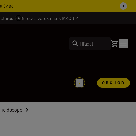
stiť viac
 starostí
5-ročná záruka na NIKKOR Z
Basket
Hľadať
OBCHOD
Fieldscope