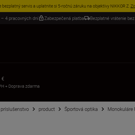
e bezplatný servis a uplatnite si 5-ročnú záruku na objektívy NIKKOR Z.
Zi
 – 4 pracovných dní
Zabezpečená platba
Bezplatné vrátenie bez
 €
PH
+
Doprava zdarma
é príslušenstvo
product
Športová optika
Monokuláre 