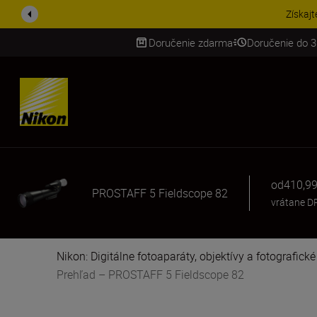
Získajt
Doručenie zdarma
Doručenie do 3
SKIP
od
410,99
PROSTAFF 5 Fieldscope 82
vrátane D
Nikon: Digitálne fotoaparáty, objektívy a fotografick
Prehľad – PROSTAFF 5 Fieldscope 82