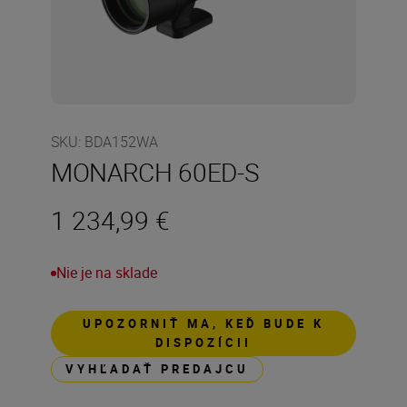
SKU
:
BDA152WA
MONARCH 60ED-S
1 234,99 €
Nie je na sklade
UPOZORNIŤ MA, KEĎ BUDE K
DISPOZÍCII
VYHĽADAŤ PREDAJCU