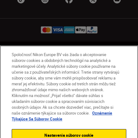
SK
Nikon Sites
Spoločnosť Nikon Europe BV vás žiada o akceptovanie
Kontakt
Oznámenie o ochrane osobných údajov
súborov cookies a obdobných technológií na analytické a
marketingové účely. Analytické súbory cookie používame na
Podmienky používania
učenie sa z používateľských informácií. Tretie strany vytvárajú
Nikon Store – zmluvné podmienky
súbory cookie, aby sme vám mohli prispôsobovať reklamu a
Oznámenie týkajúce sa súborov cookie
merať jej efektivitu. Súbory cookie od tretích strán môžu tiež
Prístupnosť
Nastavenia súborov cookie
zhromažďovať údaje mimo našich webových stránok.
Kliknutím na možnosť „Prijať všetko“ dávate súhlas s
© 2026 Nikon
ukladaním súborov cookie a spracovaním súvisiacich
osobných údajov. Ak sa chcete dozvedieť viac, prečítajte si
naše oznámenie týkajúce sa súborov cookie.
Oznámenie
Týkajúce Sa Súborov Cookie
SKIP
Nastavenia súborov cookie