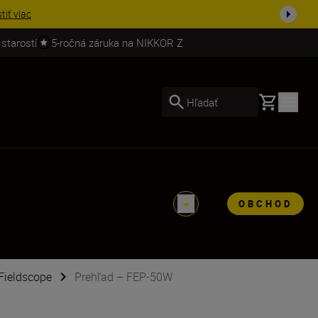
stiť viac
 starostí
5-ročná záruka na NIKKOR Z
Basket
Hľadať
OBCHOD
Fieldscope
Prehľad – FEP-50W