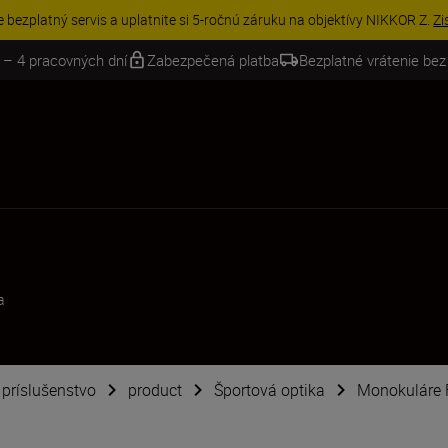
e bezplatný servis a uplatnite si 5-ročnú záruku na objektívy NIKKOR Z.
Zi
 – 4 pracovných dní
Zabezpečená platba
Bezplatné vrátenie bez
a
é príslušenstvo
product
Športová optika
Monokuláre 