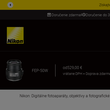
Získajt
Doručenie zdarma
Doručenie do 3
SKIP
od
529,00 €
FEP-50W
vrátane DPH
+
Doprava zdarm
Nikon: Digitálne fotoaparáty, objektívy a fotografick