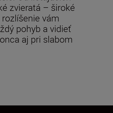
ké zvieratá – široké
 rozlíšenie vám
dý pohyb a vidieť
onca aj pri slabom