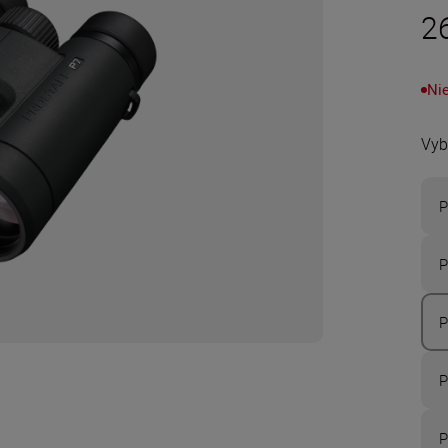
2
Nie
Vyb
P
P
P
P
P