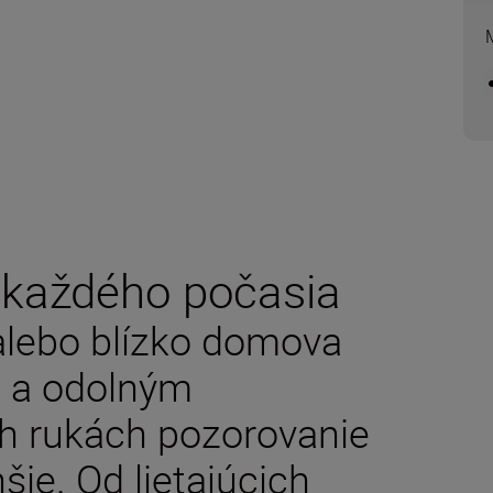
 každého počasia
alebo blízko domova
 a odolným
h rukách pozorovanie
ie. Od lietajúcich