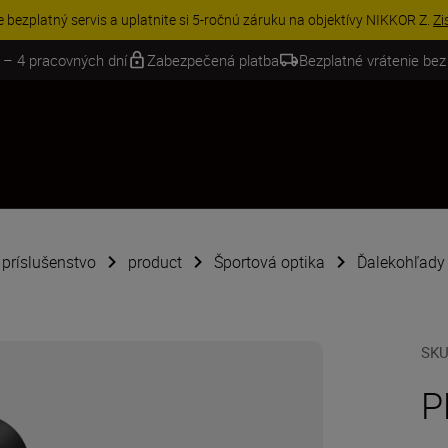
VE | Ušetrite 15 % na vybranom príslušenstve a doplňte si svoju výbavu 
 – 4 pracovných dní
Zabezpečená platba
Bezplatné vrátenie bez
é príslušenstvo
product
Športová optika
Ďalekohľady
SK
P