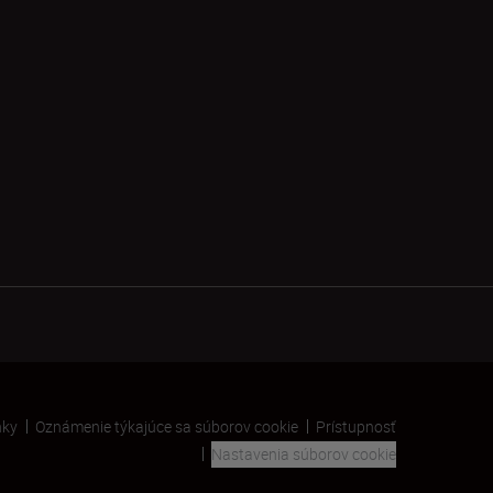
nky
Oznámenie týkajúce sa súborov cookie
Prístupnosť
Nastavenia súborov cookie