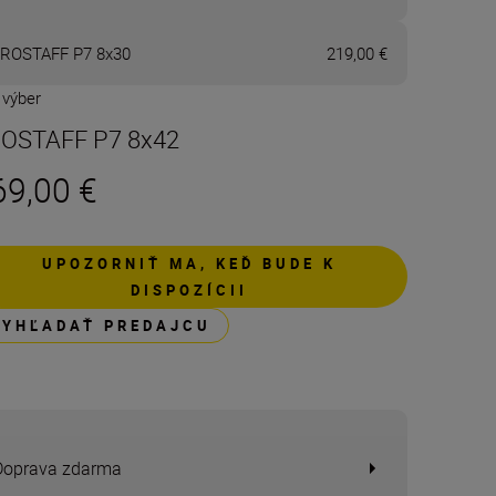
ROSTAFF P7 8x30
219,00 €
 výber
OSTAFF P7 8x42
69,00 €
UPOZORNIŤ MA, KEĎ BUDE K
DISPOZÍCII
VYHĽADAŤ PREDAJCU
Doprava zdarma