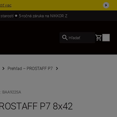
ešte dne...
Nakupovať
 starostí
5-ročná záruka na NIKKOR Z
Basket
Hľadať
Prehľad – PROSTAFF P7
U
:
BAA922SA
ROSTAFF P7 8x42