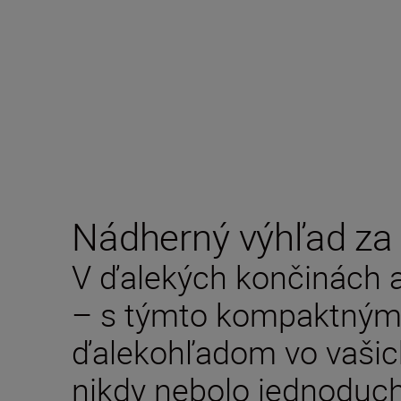
Nádherný výhľad za
V ďalekých končinách 
– s týmto kompaktným
ďalekohľadom vo vašic
nikdy nebolo jednoduchš