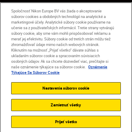
SK
Nikon Sites
Spoločnosť Nikon Europe BV vás žiada o akceptovanie
Kontakt
Oznámenie o ochrane osobných údajov
súborov cookies a obdobných technológií na analytické a
marketingové účely. Analytické súbory cookie používame na
Podmienky používania
učenie sa z používateľských informácií. Tretie strany vytvárajú
Nikon Store – zmluvné podmienky
súbory cookie, aby sme vám mohli prispôsobovať reklamu a
Oznámenie týkajúce sa súborov cookie
merať jej efektivitu. Súbory cookie od tretích strán môžu tiež
zhromažďovať údaje mimo našich webových stránok.
Prístupnosť
Nastavenia súborov cookie
Kliknutím na možnosť „Prijať všetko“ dávate súhlas s
© 2026 Nikon
ukladaním súborov cookie a spracovaním súvisiacich
osobných údajov. Ak sa chcete dozvedieť viac, prečítajte si
naše oznámenie týkajúce sa súborov cookie.
Oznámenie
Týkajúce Sa Súborov Cookie
SKIP
Nastavenia súborov cookie
Zamietnuť všetky
Prijať všetko