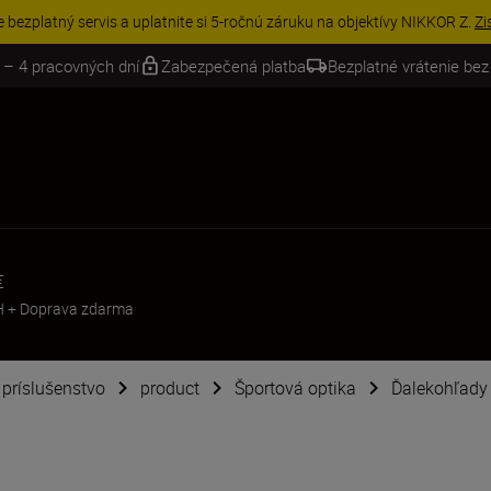
e bezplatný servis a uplatnite si 5-ročnú záruku na objektívy NIKKOR Z.
Zi
 – 4 pracovných dní
Zabezpečená platba
Bezplatné vrátenie bez
€
H
+
Doprava zdarma
é príslušenstvo
product
Športová optika
Ďalekohľady