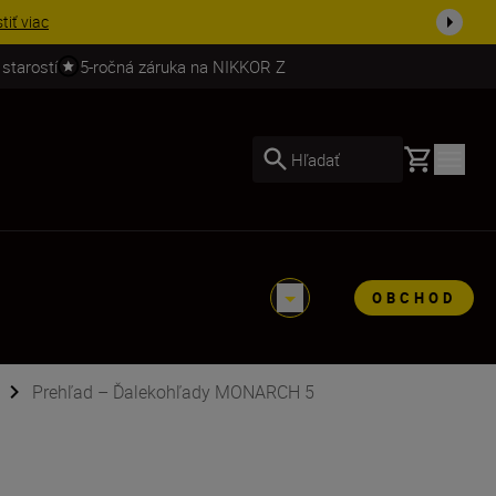
stiť viac
 starostí
5-ročná záruka na NIKKOR Z
Basket
Hľadať
OBCHOD
Prehľad – Ďalekohľady MONARCH 5