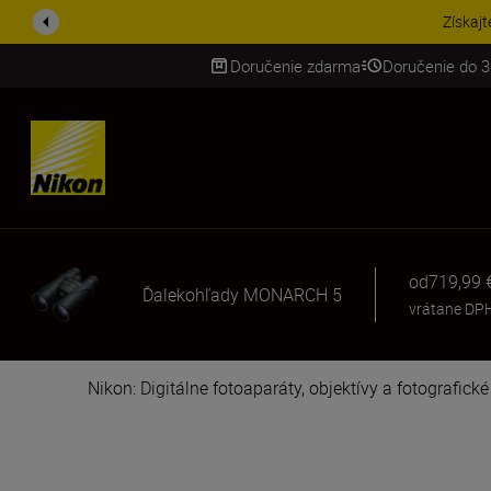
Získajt
Doručenie zdarma
Doručenie do 3
SKIP
od
719,99 
Ďalekohľady MONARCH 5
vrátane DP
Nikon: Digitálne fotoaparáty, objektívy a fotografick