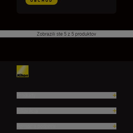
OBCHOD
Zobrazili ste 5 z 5 produktov
1
Produkty
Inšpirácia
Pomoc a podpora