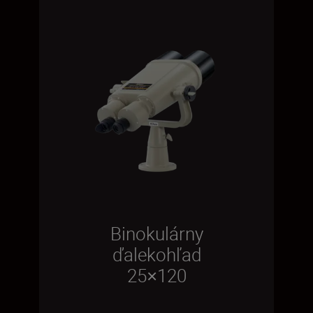
Binokulárny
ďalekohľad
25×120