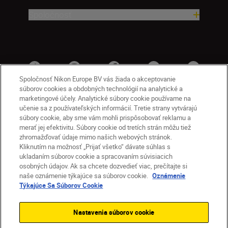
Spoločnosť
Spoločnosť Nikon Europe BV vás žiada o akceptovanie
súborov cookies a obdobných technológií na analytické a
marketingové účely. Analytické súbory cookie používame na
učenie sa z používateľských informácií. Tretie strany vytvárajú
súbory cookie, aby sme vám mohli prispôsobovať reklamu a
merať jej efektivitu. Súbory cookie od tretích strán môžu tiež
zhromažďovať údaje mimo našich webových stránok.
Kliknutím na možnosť „Prijať všetko“ dávate súhlas s
SK
Nikon Sites
ukladaním súborov cookie a spracovaním súvisiacich
osobných údajov. Ak sa chcete dozvedieť viac, prečítajte si
Kontakt
Oznámenie o ochrane osobných údajov
naše oznámenie týkajúce sa súborov cookie.
Oznámenie
Podmienky používania
Týkajúce Sa Súborov Cookie
Nikon Store – zmluvné podmienky
Oznámenie týkajúce sa súborov cookie
Nastavenia súborov cookie
Prístupnosť
Nastavenia súborov cookie
© 2026 Nikon