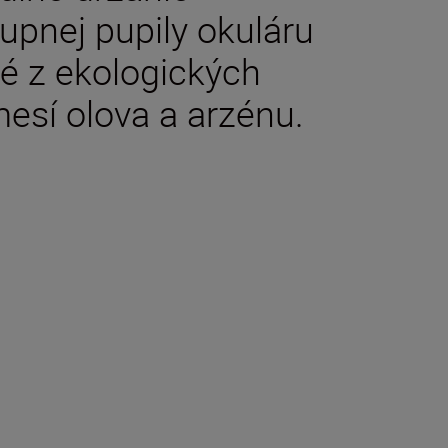
upnej pupily okuláru
é z ekologických
mesí olova a arzénu.
e