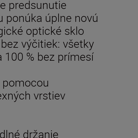
ie predsunutie
ru ponúka úplne novú
gické optické sklo
bez výčitiek: všetky
a 100 % bez prímesí
ný pomocou
exných vrstiev
lné držanie