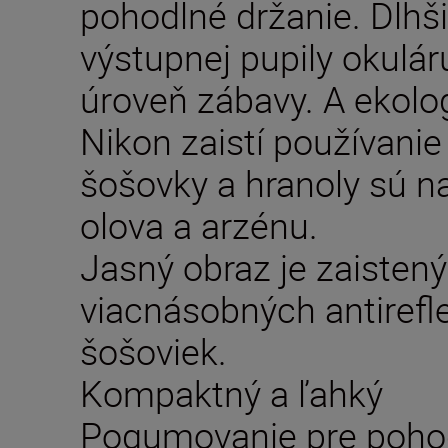
pohodlné držanie. Dlhš
výstupnej pupily okulá
úroveň zábavy. A ekolo
Nikon zaistí používanie 
šošovky a hranoly sú n
olova a arzénu.
Jasný obraz je zaiste
viacnásobných antirefl
šošoviek.
Kompaktný a ľahký
Pogumovanie pre pohod