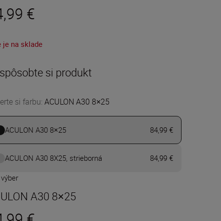
4,99 €
 je na sklade
ispôsobte si produkt
erte si farbu
:
ACULON A30 8×25
ACULON A30 8×25
84,99 €
ACULON A30 8X25, strieborná
84,99 €
 výber
ULON A30 8×25
4,99 €