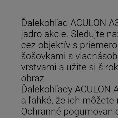
Ďalekohľad ACULON A30
jadro akcie. Sledujte n
cez objektív s prieme
šošovkami s viacnásob
vrstvami a užite si širo
obraz.
Ďalekohľady ACULON A
a ľahké, že ich môžete 
Ochranné pogumovanie 