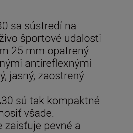
 sa sústredí na
aživo športové udalosti
rom 25 mm opatrený
nými antireflexnými
ký, jasný, zaostrený
30 sú tak kompaktné
nosiť všade.
zaisťuje pevné a