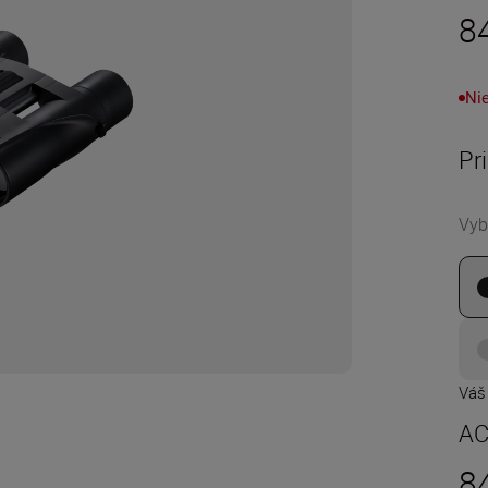
8
Nie
Pr
Vyb
Váš
AC
8