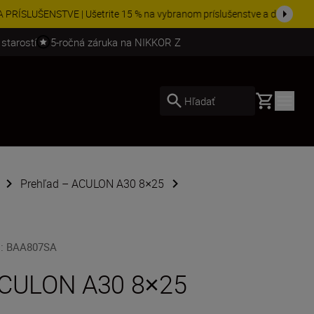
ešte dne...
Nakupovať
 starostí
5-ročná záruka na NIKKOR Z
Basket
Hľadať
Prehľad – ACULON A30 8×25
U
:
BAA807SA
CULON A30 8×25