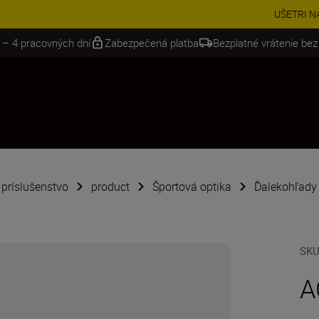
VE | Ušetrite 15 % na vybranom príslušenstve a doplňte si svoju výbavu 
 – 4 pracovných dní
Zabezpečená platba
Bezplatné vrátenie bez
é príslušenstvo
product
Športová optika
Ďalekohľady
SK
A