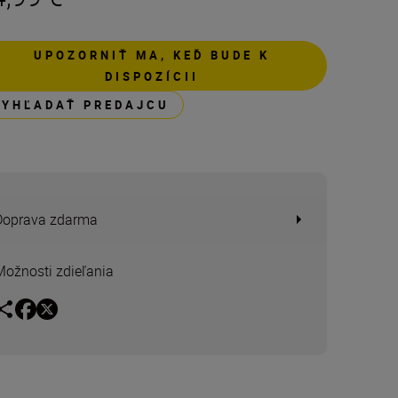
UPOZORNIŤ MA, KEĎ BUDE K
DISPOZÍCII
VYHĽADAŤ PREDAJCU
Doprava zdarma
Možnosti zdieľania