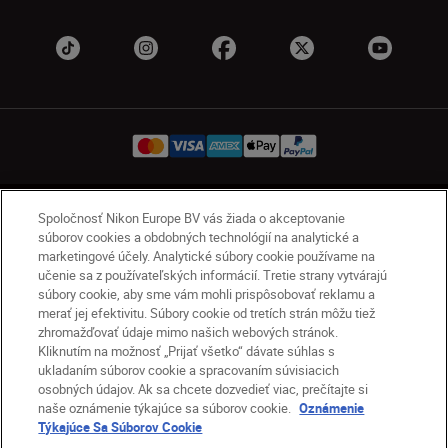
SK
Nikon Sites
Spoločnosť Nikon Europe BV vás žiada o akceptovanie
súborov cookies a obdobných technológií na analytické a
Kontakt
Oznámenie o ochrane osobných údajov
marketingové účely. Analytické súbory cookie používame na
Podmienky používania
učenie sa z používateľských informácií. Tretie strany vytvárajú
Nikon Store – zmluvné podmienky
súbory cookie, aby sme vám mohli prispôsobovať reklamu a
merať jej efektivitu. Súbory cookie od tretích strán môžu tiež
Oznámenie týkajúce sa súborov cookie
zhromažďovať údaje mimo našich webových stránok.
Prístupnosť
Nastavenia súborov cookie
Kliknutím na možnosť „Prijať všetko“ dávate súhlas s
© 2026 Nikon
ukladaním súborov cookie a spracovaním súvisiacich
osobných údajov. Ak sa chcete dozvedieť viac, prečítajte si
naše oznámenie týkajúce sa súborov cookie.
Oznámenie
Týkajúce Sa Súborov Cookie
SKIP