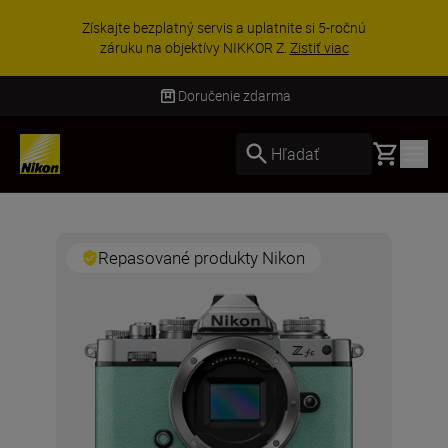
Získajte bezplatný servis a uplatnite si 5-ročnú
záruku na objektívy NIKKOR Z.
Zistiť viac
Doručenie zdarma
Basket
Hľadať
Repasované produkty Nikon