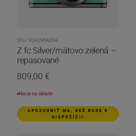
SKU
:
VOA096AERA
Z fc Silver/mätovo zelená –
repasované
809,00 €
Nie je na sklade
UPOZORNIŤ MA, KEĎ BUDE K
DISPOZÍCII