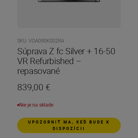
SKU
:
VOA090K002RA
Súprava Z fc Silver + 16-50
VR Refurbished –
repasované
839,00 €
Nie je na sklade
UPOZORNIŤ MA, KEĎ BUDE K
DISPOZÍCII