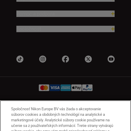
Pomoc a podpora
Spoločnosť
SK
Nikon Sites
Spoločnosť Nikon Europe BV vás žiada o akceptovanie
súborov cookies a obdobných technológií na analytické a
Kontakt
Oznámenie o ochrane osobných údajov
marketingové účely. Analytické súbory cookie používame na
Podmienky používania
učenie sa z používateľských informácií. Tretie strany vytvárajú
Nikon Store – zmluvné podmienky