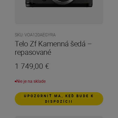
SKU
:
VOA120AEGYRA
Telo Zf Kamenná šedá –
repasované
1 749,00 €
Nie je na sklade
UPOZORNIŤ MA, KEĎ BUDE K
DISPOZÍCII