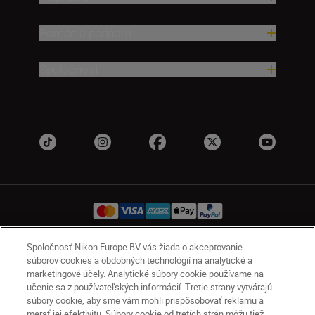
Pomoc a podpora
Spoločnosť
Spoločnosť Nikon Europe BV vás žiada o akceptovanie
súborov cookies a obdobných technológií na analytické a
SK
Nikon Sites
marketingové účely. Analytické súbory cookie používame na
Kontakt
Oznámenie o ochrane osobných údajov
učenie sa z používateľských informácií. Tretie strany vytvárajú
Podmienky používania
súbory cookie, aby sme vám mohli prispôsobovať reklamu a
Nikon Store – zmluvné podmienky
merať jej efektivitu. Súbory cookie od tretích strán môžu tiež