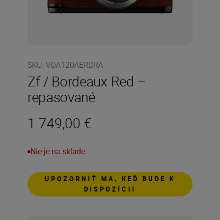
SKU
:
VOA120AERDRA
Zf / Bordeaux Red –
repasované
1 749,00 €
Nie je na sklade
UPOZORNIŤ MA, KEĎ BUDE K
DISPOZÍCII