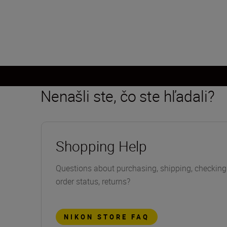
Nenašli ste, čo ste hľadali?
Shopping Help
Questions about purchasing, shipping, checking
order status, returns?
NIKON STORE FAQ