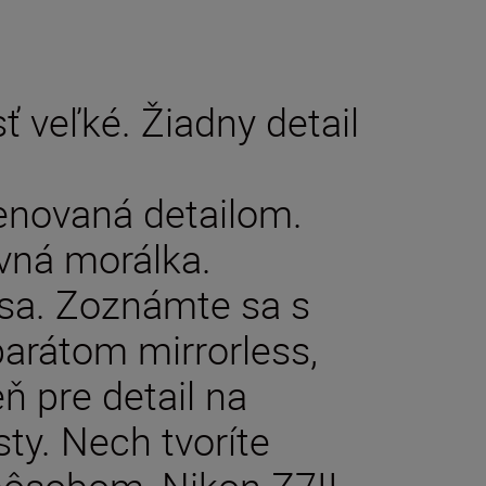
ť veľké. Žiadny detail
enovaná detailom.
ná morálka.
 sa. Zoznámte sa s
arátom mirrorless,
ň pre detail na
ty. Nech tvoríte