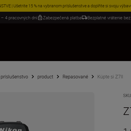
VE | Ušetrite 15 % na vybranom príslušenstve a doplňte si svoju výbavu 
 – 4 pracovných dní
Zabezpečená platba
Bezplatné vrátenie bez
é príslušenstvo
product
Repasované
Kúpte si Z7II
SK
Z