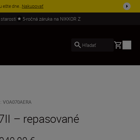
ešte dne...
Nakupovať
 starostí
5-ročná záruka na NIKKOR Z
Basket
Hľadať
U
:
VOA070AERA
7II – repasované