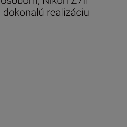
ôsobom, Nikon Z7II
dokonalú realizáciu
e