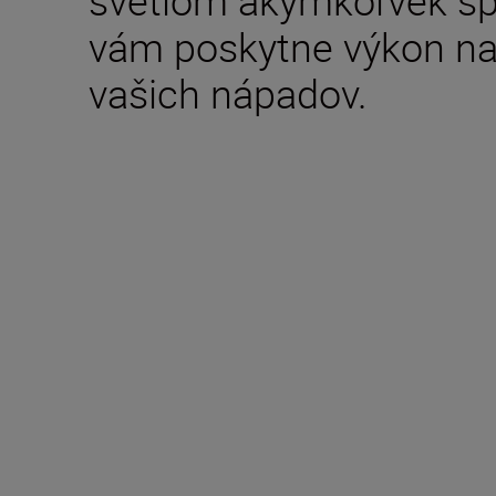
svetlom akýmkoľvek sp
vám poskytne výkon na 
vašich nápadov.
Technické parametr