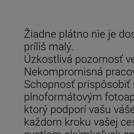
Žiadne plátno nie je dos
príliš malý.
Úzkostlivá pozornosť v
Nekompromisná pracov
Schopnosť prispôsobiť
plnoformátovým fotoap
ktorý podporí vašu váše
každom kroku vašej ces