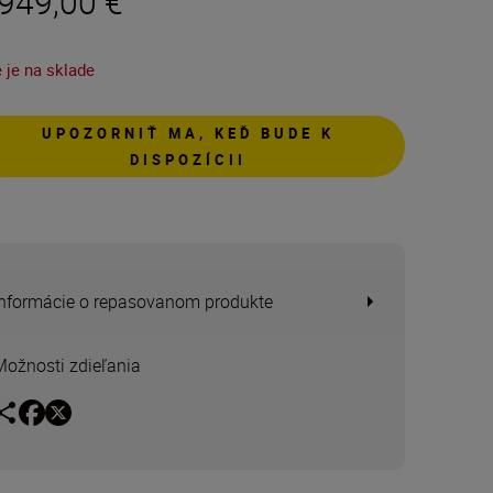
 949,00 €
 je na sklade
UPOZORNIŤ MA, KEĎ BUDE K
DISPOZÍCII
Informácie o repasovanom produkte
Možnosti zdieľania