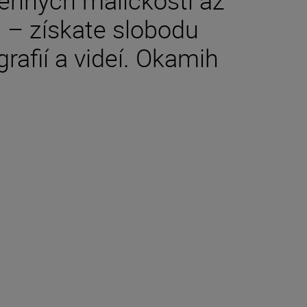
 – získate slobodu
rafií a videí. Okamih
e