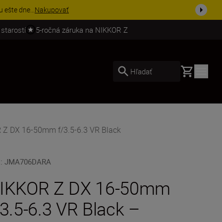
ešte dne...
Nakupovať
 starostí
5-ročná záruka na NIKKOR Z
Basket
Hľadať
 Z DX 16-50mm f/3.5-6.3 VR Black
U
:
JMA706DARA
IKKOR Z DX 16-50mm
/3.5-6.3 VR Black –