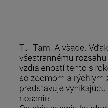
Tu. Tam. A všade. Vďa
všestrannému rozsahu
vzdialeností tento širok
so zoomom a rýchlym 
predstavuje vynikajúcu
nosenie.
Od objavovania každod