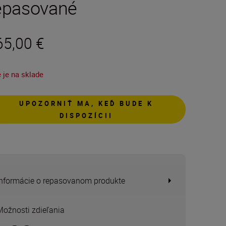
epasované
65,00 €
 je na sklade
UPOZORNIŤ MA, KEĎ BUDE K
DISPOZÍCII
Informácie o repasovanom produkte
Možnosti zdieľania