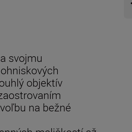
ka svojmu
 ohniskových
ouhlý objektív
zaostrovaním
 voľbu na bežné
enných maličkostí až