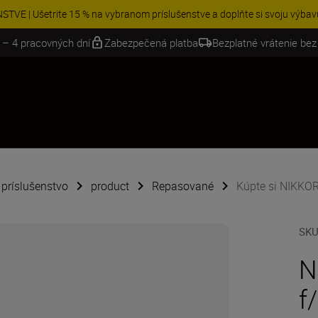
VE | Ušetrite 15 % na vybranom príslušenstve a doplňte si svoju výbavu 
 – 4 pracovných dní
Zabezpečená platba
Bezplatné vrátenie bez
é príslušenstvo
product
Repasované
Kúpte si NIKKOR
SK
N
f