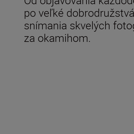
po veľké dobrodružstvá
snímania skvelých fotog
za okamihom.
Technické parametr