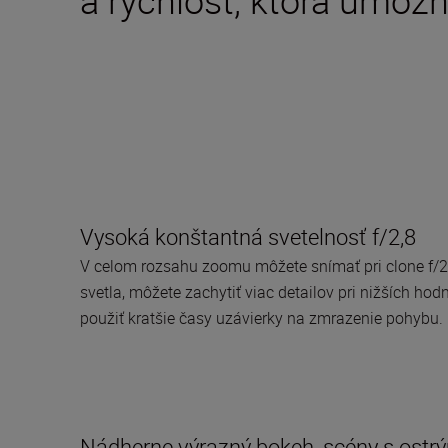
Vysoká konštantná svetelnosť f/2,8
V celom rozsahu zoomu môžete snímať pri clone f/2
svetla, môžete zachytiť viac detailov pri nižších hodn
použiť kratšie časy uzávierky na zmrazenie pohybu.
Nádherne výrazný bokeh, scény s ostrý