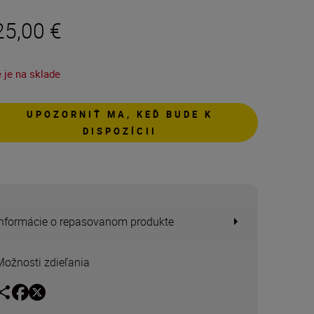
25,00 €
 je na sklade
UPOZORNIŤ MA, KEĎ BUDE K
DISPOZÍCII
Informácie o repasovanom produkte
Možnosti zdieľania