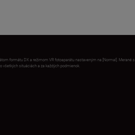
parátom formátu DX a režimom VR fotoaparátu nastaveným na [Normal]. Merané 
vo všetkých situáciách a za každých podmienok.