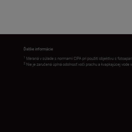
Ďalšie informácie
1
Meraná v súlade s normami CIPA pri použití objektívu s fotoa
2
Nie je zaručená úplná odolnosť voči prachu a kvapkajúcej vode 