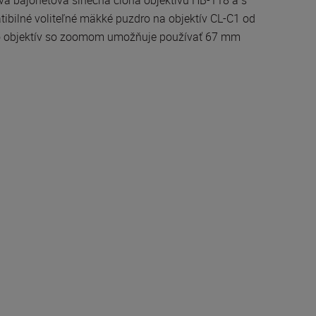
tibilné voliteľné mäkké puzdro na objektív CL-C1 od
to objektív so zoomom umožňuje používať 67 mm