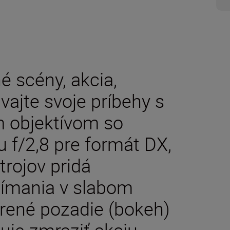
né scény, akcia,
vajte svoje príbehy s
 objektívom so
f/2,8 pre formát DX,
trojov pridá
nímania v slabom
trené pozadie (bokeh)
uje zmraziť akciu.