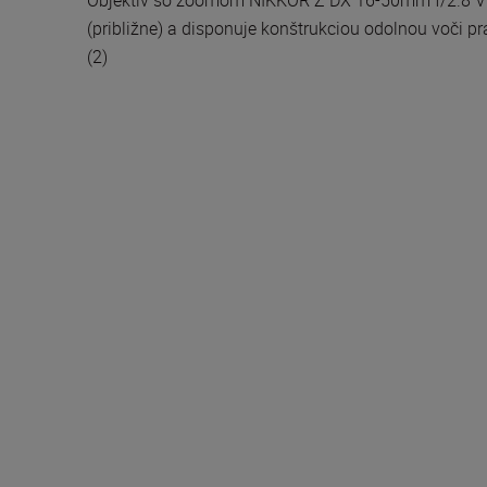
(približne) a disponuje konštrukciou odolnou voči p
(2)
Technické parametr