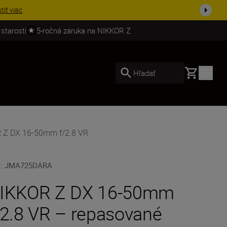
stiť viac
 starostí
5-ročná záruka na NIKKOR Z
Basket
Hľadať
R Z DX 16-50mm f/2.8 VR
U
:
JMA725DARA
IKKOR Z DX 16-50mm
/2.8 VR – repasované