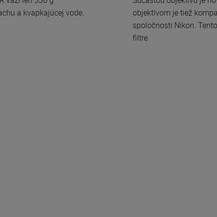
rachu a kvapkajúcej vode.
objektívom je tiež kompa
spoločnosti Nikon. Ten
filtre.
e