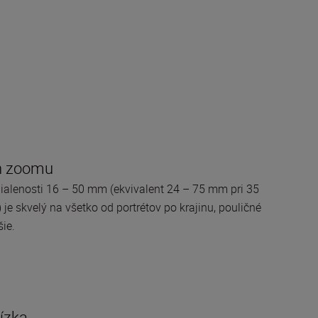
h zoomu
alenosti 16 – 50 mm (ekvivalent 24 – 75 mm pri 35
e skvelý na všetko od portrétov po krajinu, pouličné
šie.
lízka