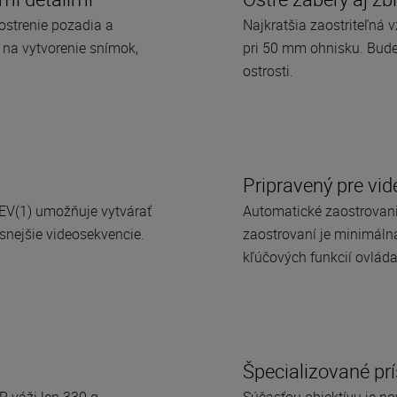
zostrenie pozadia a
Najkratšia zaostriteľná 
i na vytvorenie snímok,
pri 50 mm ohnisku. Budet
ostrosti.
Pripravený pre vid
 EV(1) umožňuje vytvárať
Automatické zaostrovanie
asnejšie videosekvencie.
zaostrovaní je minimáln
kľúčových funkcií ovlád
Špecializované pr
 váži len 330 g
Súčasťou objektívu je n