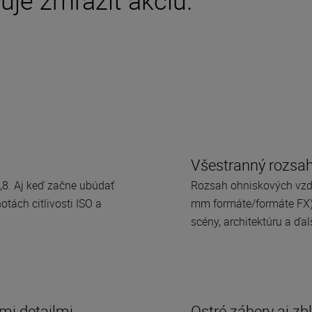
Všestranný rozsa
,8. Aj keď začne ubúdať
Rozsah ohniskových vzdi
otách citlivosti ISO a
mm formáte/formáte FX) j
scény, architektúru a ďal
mi detailmi
Ostré zábery aj zb