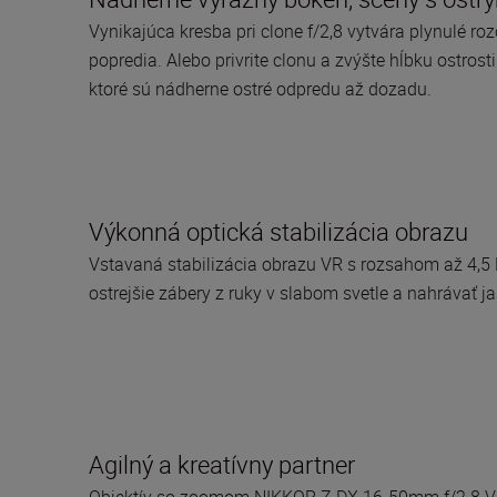
Vynikajúca kresba pri clone f/2,8 vytvára plynulé ro
popredia. Alebo privrite clonu a zvýšte hĺbku ostrost
ktoré sú nádherne ostré odpredu až dozadu.
Výkonná optická stabilizácia obrazu
Vstavaná stabilizácia obrazu VR s rozsahom až 4,5
ostrejšie zábery z ruky v slabom svetle a nahrávať j
Agilný a kreatívny partner
Objektív so zoomom NIKKOR Z DX 16-50mm f/2.8 VR