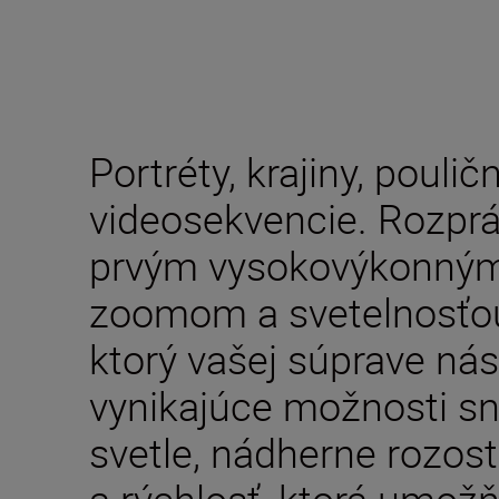
Portréty, krajiny, poulič
videosekvencie. Rozprá
prvým vysokovýkonným
zoomom a svetelnosťou 
ktorý vašej súprave nás
vynikajúce možnosti s
svetle, nádherne rozos
a rýchlosť, ktorá umožň