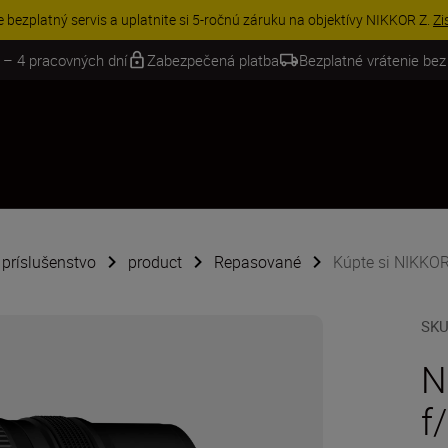
e bezplatný servis a uplatnite si 5-ročnú záruku na objektívy NIKKOR Z.
Zi
 – 4 pracovných dní
Zabezpečená platba
Bezplatné vrátenie bez
é príslušenstvo
product
Repasované
Kúpte si NIKKO
SK
N
f