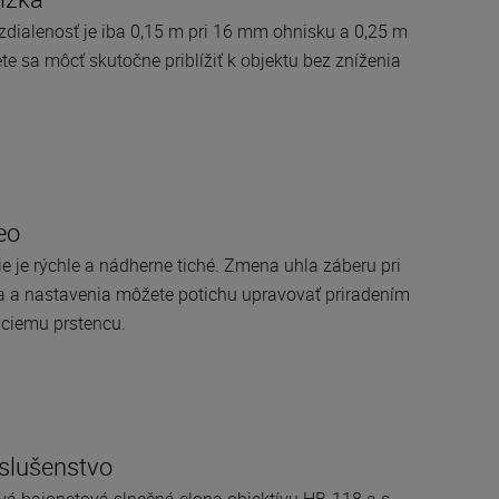
vzdialenosť je iba 0,15 m pri 16 mm ohnisku a 0,25 m
e sa môcť skutočne priblížiť k objektu bez zníženia
eo
 je rýchle a nádherne tiché. Zmena uhla záberu pri
a a nastavenia môžete potichu upravovať priradením
aciemu prstencu.
íslušenstvo
ová bajonetová slnečná clona objektívu HB-118 a s