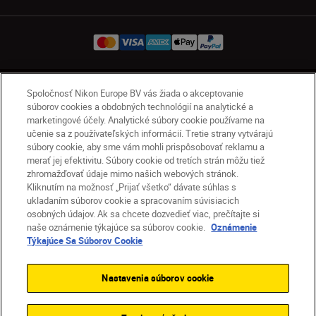
SK
Nikon Sites
Spoločnosť Nikon Europe BV vás žiada o akceptovanie
súborov cookies a obdobných technológií na analytické a
Kontakt
Oznámenie o ochrane osobných údajov
marketingové účely. Analytické súbory cookie používame na
Podmienky používania
učenie sa z používateľských informácií. Tretie strany vytvárajú
Nikon Store – zmluvné podmienky
súbory cookie, aby sme vám mohli prispôsobovať reklamu a
merať jej efektivitu. Súbory cookie od tretích strán môžu tiež
Oznámenie týkajúce sa súborov cookie
zhromažďovať údaje mimo našich webových stránok.
Prístupnosť
Nastavenia súborov cookie
Kliknutím na možnosť „Prijať všetko“ dávate súhlas s
© 2026 Nikon
ukladaním súborov cookie a spracovaním súvisiacich
osobných údajov. Ak sa chcete dozvedieť viac, prečítajte si
naše oznámenie týkajúce sa súborov cookie.
Oznámenie
Týkajúce Sa Súborov Cookie
SKIP
Nastavenia súborov cookie