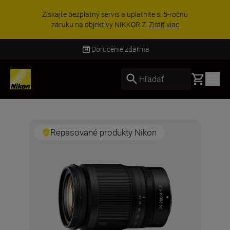
Získajte bezplatný servis a uplatnite si 5-ročnú
záruku na objektívy NIKKOR Z.
Zistiť viac
Doručenie zdarma
Basket
Hľadať
Repasované produkty Nikon