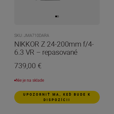
SKU
:
JMA710DARA
NIKKOR Z 24-200mm f/4-
6.3 VR – repasované
739,00 €
Nie je na sklade
UPOZORNIŤ MA, KEĎ BUDE K
DISPOZÍCII