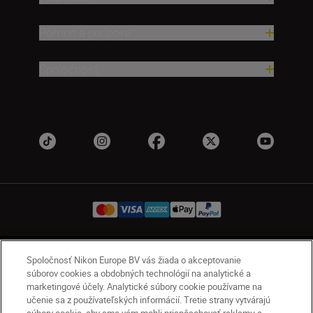
Pomoc a podpora
Spoločnosť
SK
Nikon Sites
Spoločnosť Nikon Europe BV vás žiada o akceptovanie
súborov cookies a obdobných technológií na analytické a
Kontakt
Oznámenie o ochrane osobných údajov
marketingové účely. Analytické súbory cookie používame na
Podmienky používania
učenie sa z používateľských informácií. Tretie strany vytvárajú
Nikon Store – zmluvné podmienky