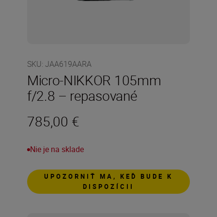
SKU
:
JAA619AARA
Micro-NIKKOR 105mm
f/2.8 – repasované
785,00 €
Nie je na sklade
UPOZORNIŤ MA, KEĎ BUDE K
DISPOZÍCII