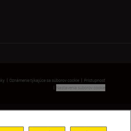
nky
Oznámenie týkajúce sa súborov cookie
Prístupnosť
Nastavenia súborov cookie
SKIP