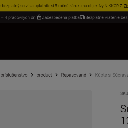
VE | Ušetrite 15 % na vybranom príslušenstve a doplňte si svoju výbavu 
 – 4 pracovných dní
Zabezpečená platba
Bezplatné vrátenie bez
é príslušenstvo
product
Repasované
Kúpte si Súpra
SK
S
1