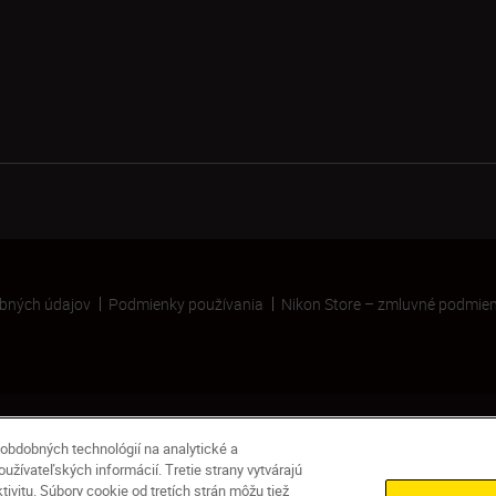
bných údajov
Podmienky používania
Nikon Store – zmluvné podmie
obdobných technológií na analytické a
žívateľských informácií. Tretie strany vytvárajú
vitu. Súbory cookie od tretích strán môžu tiež