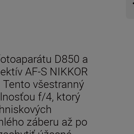
fotoaparátu D850 a
jektív AF-S NIKKOR
 Tento všestranný
lnosťou f/4, ktorý
ohniskových
uhlého záberu až po
zachytiť úžasné