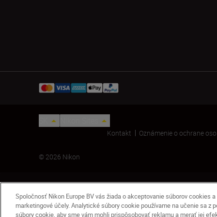
SK
Nikon Sites
Kontakt
Oznámenie o ochrane oso
© 2026 Nikon
Spoločnosť Nikon Europe BV vás žiada o akceptovanie súborov cookies a 
marketingové účely. Analytické súbory cookie používame na učenie sa z pou
súbory cookie, aby sme vám mohli prispôsobovať reklamu a merať jej efekti