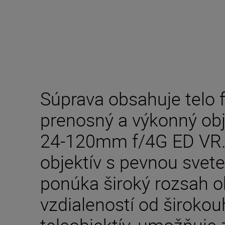
Súprava obsahuje telo 
prenosný a výkonný ob
24-120mm f/4G ED VR.
objektív s pevnou svete
ponúka široký rozsah 
vzdialeností od široko
teleobjektív, umožňuje 