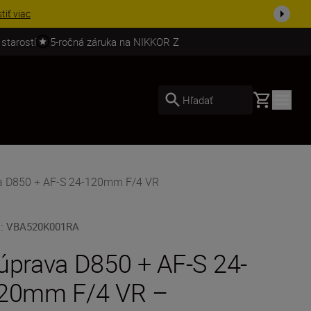
ešte dne...
Nakupovať
 starostí
5-ročná záruka na NIKKOR Z
Basket
Hľadať
va D850 + AF-S 24-120mm F/4 VR
U
:
VBA520K001RA
úprava D850 + AF-S 24-
20mm F/4 VR –