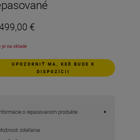
epasované
 499,00 €
 je na sklade
UPOZORNIŤ MA, KEĎ BUDE K
DISPOZÍCII
Informácie o repasovanom produkte
Možnosti zdieľania