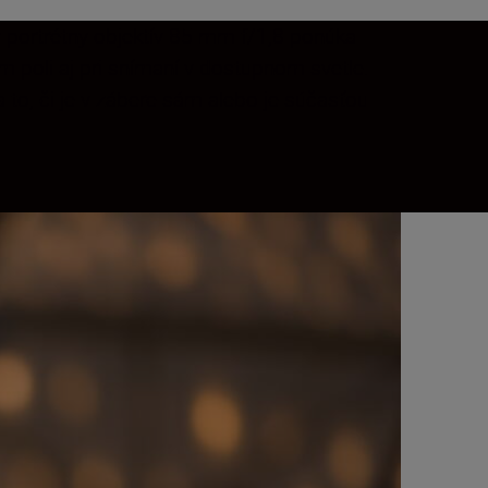
ý portrétny objektív 85 mm f/1,8 ponúka
m poli aj pri snímaní v dostupnom svetle.
 to, či je v zábere sám alebo je súčasťou