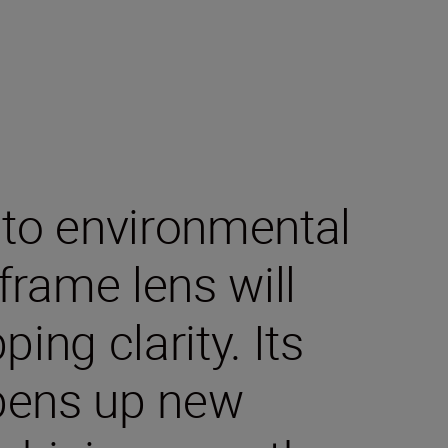
 to environmental
-frame lens will
ing clarity. Its
pens up new