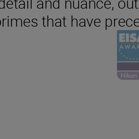
r detail and nuance, ou
primes that have prece