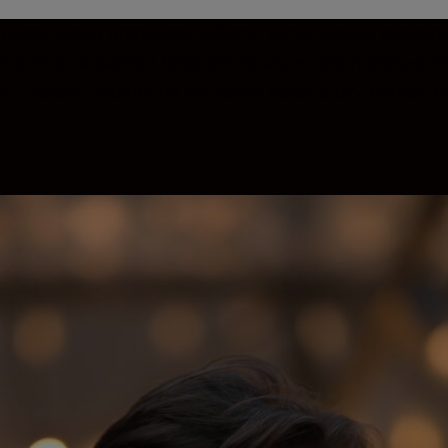
nžované alebo prirodzené zábery. Tento vysoko sveteln
 umožňuje dosiahnuť brilantné detaily v celom obrazovo
n Z dokáže zaostriť na oči vášho objektu bez ohľadu na