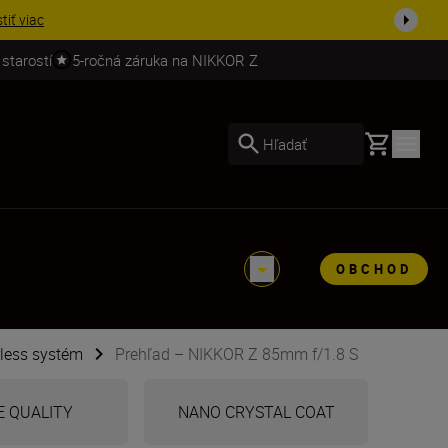
ešte dne...
Nakupovať
 starostí
5-ročná záruka na NIKKOR Z
Basket
Hľadať
OBCHOD
rless systém
Prehľad – NIKKOR Z 85mm f/1.8 S
E QUALITY
NANO CRYSTAL COAT