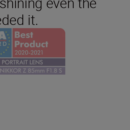
tshining even the
ded it.