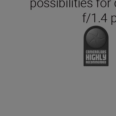
possibilities fo
f/1.4 