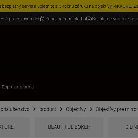
VE | Ušetrite 15 % na vybranom príslušenstve a doplňte si svoju výbavu 
 – 4 pracovných dní
Zabezpečená platba
Bezplatné vrátenie bez
+
Doprava zdarma
é príslušenstvo
product
Objektívy
Objektívy pre mirro
ERTURE
BEAUTIFUL BOKEH
S-LIN