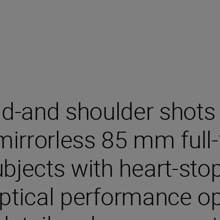
d-and shoulder shots
 mirrorless 85 mm full
bjects with heart-stopp
ptical performance o