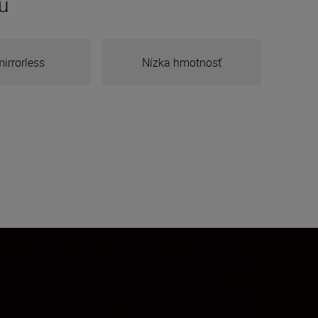
u
irrorless
Nízka hmotnosť
 miesta, kde ste ešte nikdy neboli – všade
v s pevnou ohniskovou vzdialenosťou na
é scény alebo ľahký objektív na každodenné