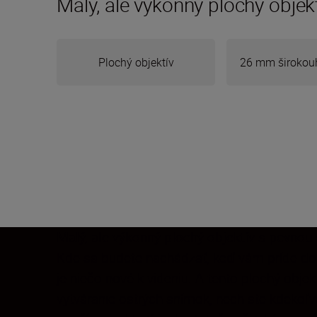
Malý, ale výkonný plochý obje
Plochý objektív
26 mm širokouh
Malý, ale výkonný plochý objektív s pevnou
Kde sa budete nachádzať, keď vám príde do c
je niečo nové k videniu. A tento plochý obj
vytváranie ostrých snímok, nech ste kdekoľv