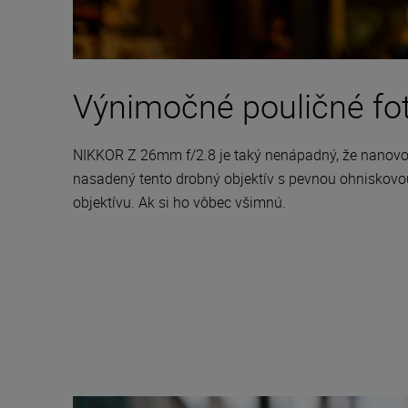
Výnimočné pouličné foto
NIKKOR Z 26mm f/2.8 je taký nenápadný, že nanovo d
nasadený tento drobný objektív s pevnou ohniskovou 
objektívu. Ak si ho vôbec všimnú.