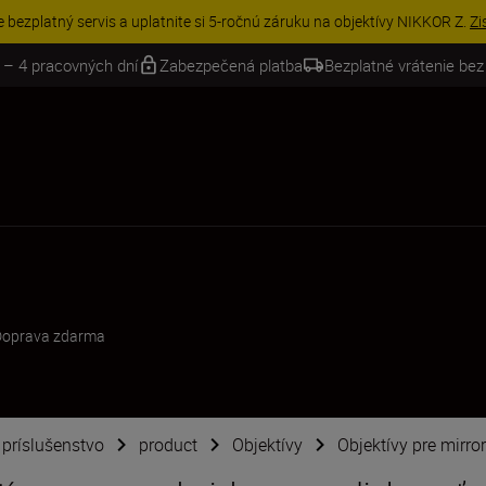
VE | Ušetrite 15 % na vybranom príslušenstve a doplňte si svoju výbavu 
 – 4 pracovných dní
Zabezpečená platba
Bezplatné vrátenie bez
Doprava zdarma
é príslušenstvo
product
Objektívy
Objektívy pre mirro