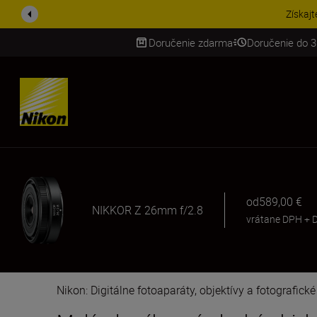
UŠETRI NA PRÍSLUŠENST
Doručenie zdarma
Doručenie do 3
SKIP
od
589,00 €
NIKKOR Z 26mm f/2.8
vrátane DPH
+
Nikon: Digitálne fotoaparáty, objektívy a fotografick