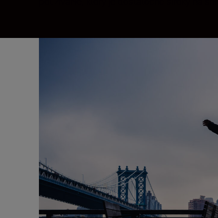
používanie, ktorý je dostatočne široký na sním