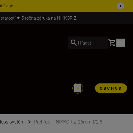
ešte dne...
Nakupovať
 starostí
5-ročná záruka na NIKKOR Z
Basket
Hľadať
OBCHOD
rless systém
Prehľad – NIKKOR Z 26mm f/2.8