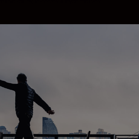
anie krajiny, interiérov a iných motívov.