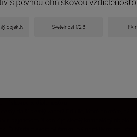
ktív s pevnou ohniskovou vzdialenosťo
lý objektív
Svetelnosť f/2,8
FX m
 ohniskovou vzdialenosťou
esty ďalší skvelý záber? Od ulíc, ktoré poznáte, až po
ektív s bajonetom Nikon Z je skvelý kompaktný objektí
ek. Či hľadáte svetelný širokouhlý objektív na pouličn