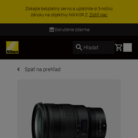
UŠETRI NA PRÍSLUŠENSTVE | Ušetri
e si 5-ročnú
vybranom príslušenstve a doplňte
istiť viac
výbavu ešte dne...
Nakupov
Doručenie zdarma
Basket
Hľadať
Späť na prehľad