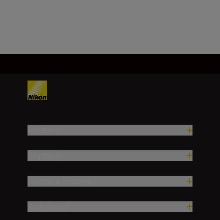
Načítať viac
Produkty
Inšpirácia
Pomoc a podpora
Spoločnosť