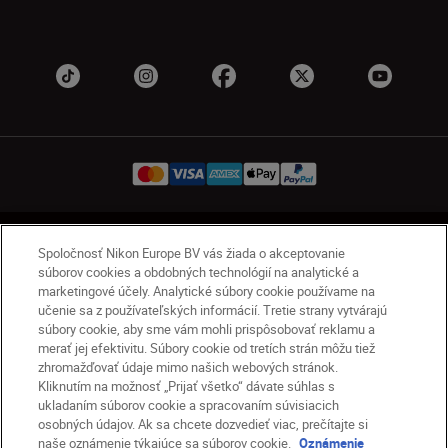
SK
Nikon Sites
Spoločnosť Nikon Europe BV vás žiada o akceptovanie
Kontakt
Oznámenie o ochrane osobných údajov
súborov cookies a obdobných technológií na analytické a
marketingové účely. Analytické súbory cookie používame na
Podmienky používania
učenie sa z používateľských informácií. Tretie strany vytvárajú
Nikon Store – zmluvné podmienky
súbory cookie, aby sme vám mohli prispôsobovať reklamu a
Oznámenie týkajúce sa súborov cookie
merať jej efektivitu. Súbory cookie od tretích strán môžu tiež
zhromažďovať údaje mimo našich webových stránok.
Prístupnosť
Nastavenia súborov cookie
Kliknutím na možnosť „Prijať všetko“ dávate súhlas s
© 2026 Nikon
ukladaním súborov cookie a spracovaním súvisiacich
osobných údajov. Ak sa chcete dozvedieť viac, prečítajte si
naše oznámenie týkajúce sa súborov cookie.
Oznámenie