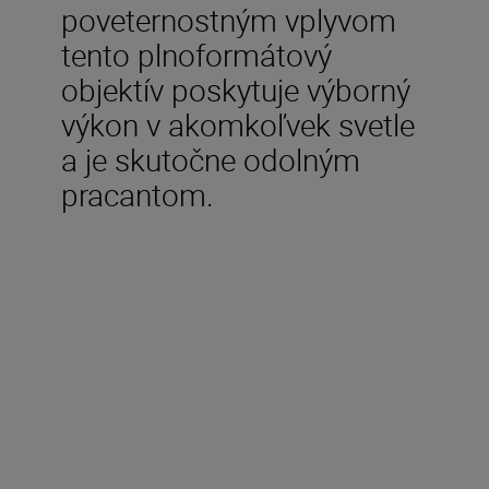
poveternostným vplyvom
tento plnoformátový
objektív poskytuje výborný
výkon v akomkoľvek svetle
a je skutočne odolným
pracantom.
V balení