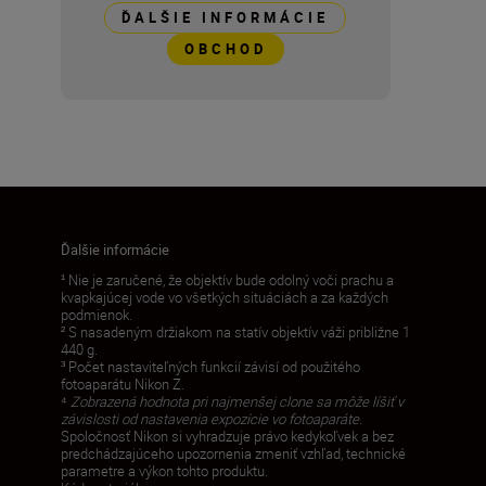
ĎALŠIE INFORMÁCIE
OBCHOD
Ďalšie informácie
¹ Nie je zaručené, že objektív bude odolný voči prachu a
kvapkajúcej vode vo všetkých situáciách a za každých
podmienok.
² S nasadeným držiakom na statív objektív váži približne 1
440 g.
³ Počet nastaviteľných funkcií závisí od použitého
fotoaparátu Nikon Z.
⁴
Zobrazená hodnota pri najmenšej clone sa môže líšiť v
závislosti od nastavenia expozície vo fotoaparáte.
Spoločnosť Nikon si vyhradzuje právo kedykoľvek a bez
predchádzajúceho upozornenia zmeniť vzhľad, technické
parametre a výkon tohto produktu.