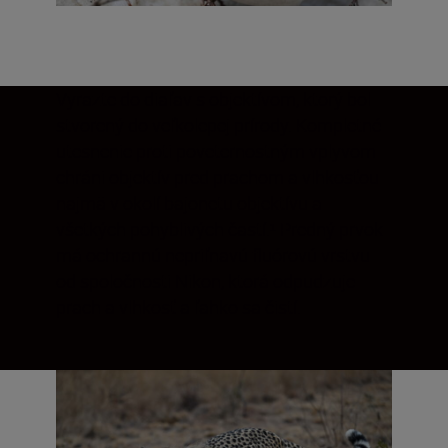
Vyrazte do diaľav s objektívom, ktorý bol
stvorený do veľkolepej prírody. Kompletné
utesnenie proti poveternostným vplyvom
chráni objektív pred prachom a vlhkosťou
najmä v okolí bajonetu objektívu a
všetkých pohyblivých častí.¹ Predný prvok
má ochrannú nepriľnavú fluórovú vrstvu
od spoločnosti Nikon, ktorá odpudzuje
prach a vlhkosť a ľahko sa čistí.