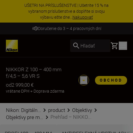
UŠETRI NA PRÍSLUŠENSTVE | Ušetrite 15 % na
vybranom príslušenstve a doplňte si svoju
výbavu ešte dne...
Nakupovať
Doručenie do 3 – 4 pracovných dní
Basket
Hľadať
NIKKOR Z 100 – 400 mm
f/4,5 – 5,6 VR S
OBCHOD
od
2 999,00 €
vrátane DPH
+
Doprava zdarma
Nikon: Digitáln...
product
Objektívy
Prehľad – NIKKO...
Objektívy pre m...