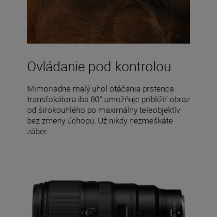
Ovládanie pod kontrolou
Mimoriadne malý uhol otáčania prstenca
transfokátora iba 80° umožňuje priblížiť obraz
od širokouhlého po maximálny teleobjektív
bez zmeny úchopu. Už nikdy nezmeškáte
záber.