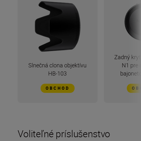
Zadný kryt
Slnečná clona objektívu
N1 pre 
HB-103
bajonet
OBCHOD
OB
Voliteľné príslušenstvo