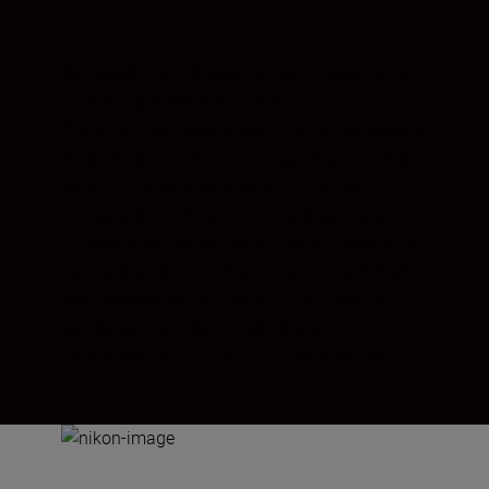
Od extrémnej blízkosti až po neuveriteľnú
diaľku – jednoducho zaostrite.
Automatické zaostrovanie je rýchle, presné
a výnimočne tiché. Či fotografujete vtáky
alebo lietadlá, v spojení s mirrorless
fotoaparátmi Nikon Z, ktoré disponujú
režimami automatického zaostrovania na
zvieratá alebo vozidlá, je zaostrovanie so
sledovaním objektu absolútne stabilné.
Vynikajúce rozlíšenie objektívu je
zachované aj pri použití telekonvertora.