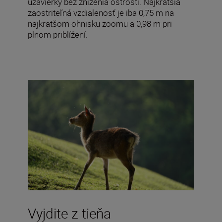
uzávierky bez zníženia ostrosti. Najkratšia
zaostriteľná vzdialenosť je iba 0,75 m na
najkratšom ohnisku zoomu a 0,98 m pri
plnom priblížení.
Vyjdite z tieňa