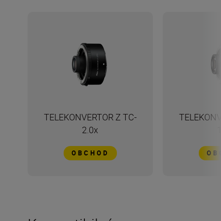
TELEKONVERTOR Z TC-
TELEKONV
2.0x
OBCHOD
OB