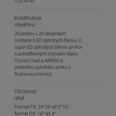
f/32 to 40
Konštrukcia
objektívu
25 prvkov v 20 skupinách
(vrátane 6 ED optických členov, 2
super ED optických členov, prvkov
s antireflexnými vrstvami Nano
Crystal Coat a ARNEO a
predného optického prvku s
fluórovou vrstvou)
Obrazový
uhol
Formát FX: 24°20' až 6°10',
formát DX: 16° až 4°