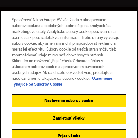
SK
Nikon Sites
Spoločnosť Nikon Europe BV vás žiada o akceptovanie
súborov cookies a obdobných technológií na analytické a
Kontakt
Oznámenie o ochrane osobných údajov
marketingové účely. Analytické súbory cookie používame na
Podmienky používania
učenie sa z používateľských informácií. Tretie strany vytvárajú
Nikon Store – zmluvné podmienky
súbory cookie, aby sme vám mohli prispôsobovať reklamu a
Oznámenie týkajúce sa súborov cookie
merať jej efektivitu. Súbory cookie od tretích strán môžu tiež
zhromažďovať údaje mimo našich webových stránok.
Prístupnosť
Nastavenia súborov cookie
Kliknutím na možnosť „Prijať všetko“ dávate súhlas s
© 2026 Nikon
ukladaním súborov cookie a spracovaním súvisiacich
osobných údajov. Ak sa chcete dozvedieť viac, prečítajte si
naše oznámenie týkajúce sa súborov cookie.
Oznámenie
Týkajúce Sa Súborov Cookie
SKIP
Nastavenia súborov cookie
Zamietnuť všetky
Prijať všetko