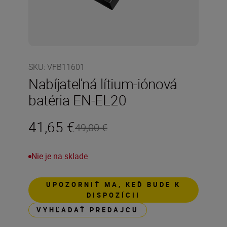
SKU
:
VFB11601
Nabíjateľná lítium-iónová
batéria EN-EL20
41,65 €
49,00 €
Nie je na sklade
UPOZORNIŤ MA, KEĎ BUDE K
DISPOZÍCII
VYHĽADAŤ PREDAJCU