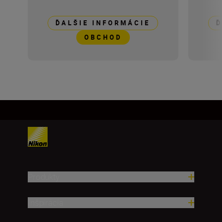
ĎALŠIE INFORMÁCIE
Ď
OBCHOD
Produkty
Inšpirácia