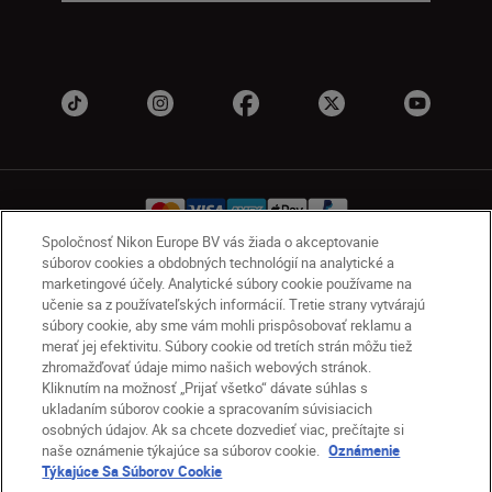
Spoločnosť Nikon Europe BV vás žiada o akceptovanie
súborov cookies a obdobných technológií na analytické a
marketingové účely. Analytické súbory cookie používame na
SK
Nikon Sites
učenie sa z používateľských informácií. Tretie strany vytvárajú
Kontakt
Oznámenie o ochrane osobných údajov
súbory cookie, aby sme vám mohli prispôsobovať reklamu a
Podmienky používania
merať jej efektivitu. Súbory cookie od tretích strán môžu tiež
zhromažďovať údaje mimo našich webových stránok.
Nikon Store – zmluvné podmienky
Kliknutím na možnosť „Prijať všetko“ dávate súhlas s
Oznámenie týkajúce sa súborov cookie
ukladaním súborov cookie a spracovaním súvisiacich
Prístupnosť
Nastavenia súborov cookie
osobných údajov. Ak sa chcete dozvedieť viac, prečítajte si
© 2026 Nikon
naše oznámenie týkajúce sa súborov cookie.
Oznámenie
Týkajúce Sa Súborov Cookie